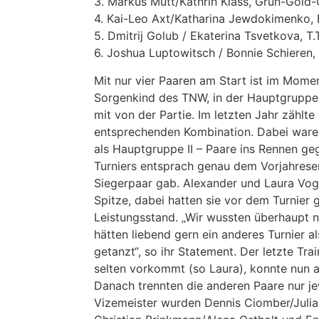
3. Markus Mütt/Kathrin Klass, Grün-Gold
4. Kai-Leo Axt/Katharina Jewdokimenko, 
5. Dmitrij Golub / Ekaterina Tsvetkova, T
6. Joshua Luptowitsch / Bonnie Schieren
Mit nur vier Paaren am Start ist im Momen
Sorgenkind des TNW, in der Hauptgruppe 
mit von der Partie. Im letzten Jahr zählt
entsprechenden Kombination. Dabei waren
als Hauptgruppe II – Paare ins Rennen g
Turniers entsprach genau dem Vorjahreser
Siegerpaar gab. Alexander und Laura Vog
Spitze, dabei hatten sie vor dem Turnier 
Leistungsstand. „Wir wussten überhaupt n
hätten liebend gern ein anderes Turnier al
getanzt“, so ihr Statement. Der letzte Trai
selten vorkommt (so Laura), konnte nun 
Danach trennten die anderen Paare nur jewe
Vizemeister wurden Dennis Ciomber/Julia 