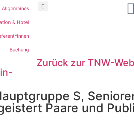
Allgemeines
ation & Hotel
eferent*innen
Buchung
Zurück zur TNW-Web
in-
auptgruppe S, Senioren
eistert Paare und Pub