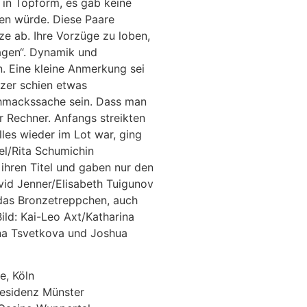
 in Topform, es gab keine
den würde. Diese Paare
e ab. Ihre Vorzüge zu loben,
agen“. Dynamik und
n. Eine kleine Anmerkung sei
lzer schien etwas
schmackssache sein. Dass man
er Rechner. Anfangs streikten
alles wieder im Lot war, ging
el/Rita Schumichin
 ihren Titel und gaben nur den
vid Jenner/Elisabeth Tuigunov
 das Bronzetreppchen, auch
Bild: Kai-Leo Axt/Katharina
na Tsvetkova und Joshua
e, Köln
Residenz Münster