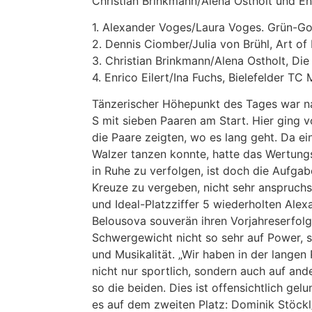
Christian Brinkmann/Alena Ostholt und Enr
1. Alexander Voges/Laura Voges. Grün-G
2. Dennis Ciomber/Julia von Brühl, Art of
3. Christian Brinkmann/Alena Ostholt, Di
4. Enrico Eilert/Ina Fuchs, Bielefelder TC
Tänzerischer Höhepunkt des Tages war 
S mit sieben Paaren am Start. Hier ging 
die Paare zeigten, wo es lang geht. Da e
Walzer tanzen konnte, hatte das Wertungs
in Ruhe zu verfolgen, ist doch die Aufgab
Kreuze zu vergeben, nicht sehr anspruch
und Ideal-Platzziffer 5 wiederholten Alexa
Belousova souverän ihren Vorjahreserfolg.
Schwergewicht nicht so sehr auf Power, s
und Musikalität. „Wir haben in der langen
nicht nur sportlich, sondern auch auf an
so die beiden. Dies ist offensichtlich ge
es auf dem zweiten Platz: Dominik Stöc