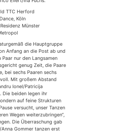
ico Eilert/Ina Fuchs.
old TTC Herford
 Dance, Köln
e Residenz Münster
 Metropol
naturgemäß die Hauptgruppe
von Anfang an die Post ab und
in Paar nur den Langsamen
gericht genug Zeit, die Paare
e, bei sechs Paaren sechs
svoll. Mit großem Abstand
ndru Ionel/Patricija
 Die beiden legen ihr
ondern auf feine Strukturen
 Pause versucht, unser Tanzen
deren Wegen weiterzubringen“,
lungen. Die Überraschung gab
kl/Anna Gommer tanzen erst