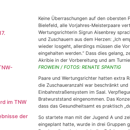
Keine Überraschungen auf den obersten P
Bielefeld, alle Vorjahres-Meisterpaare vert
Wertungsrichterin Sigrun Aisenbrey sprac
7.
und Zuschauern aus dem Herzen: „Ich emp
wieder losgeht, allerdings müssen die V
eingehalten werden.“ Dass dies gelang, z
Akribie in der Vorbereitung und am Turnie
FROWEIN / FOTOS: RENATE SPANTIG
 TNW-
Paare und Wertungsrichter hatten extra R
die Zuschaueranzahl war beschränkt und 
Einbahnstraßensystem im Saal. Verpflegun
Bratwurststand eingenommen. Das Konzep
ard im TNW
dass das Gesundheitsamt es praktisch „d
ebnisse der
So startete man mit der Jugend A und zeh
eingeplant hatte, wurde in drei Gruppen g