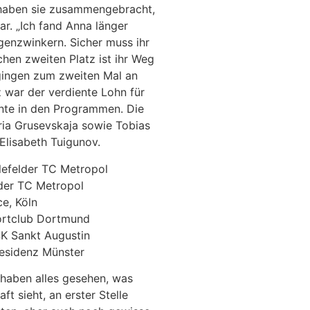
 haben sie zusammengebracht,
ar. „Ich fand Anna länger
genzwinkern. Sicher muss ihr
chen zweiten Platz ist ihr Weg
gingen zum zweiten Mal an
z war der verdiente Lohn für
te in den Programmen. Die
ria Grusevskaja sowie Tobias
Elisabeth Tuigunov.
elefelder TC Metropol
der TC Metropol
ce, Köln
portclub Dortmund
SK Sankt Augustin
Residenz Münster
r haben alles gesehen, was
t sieht, an erster Stelle