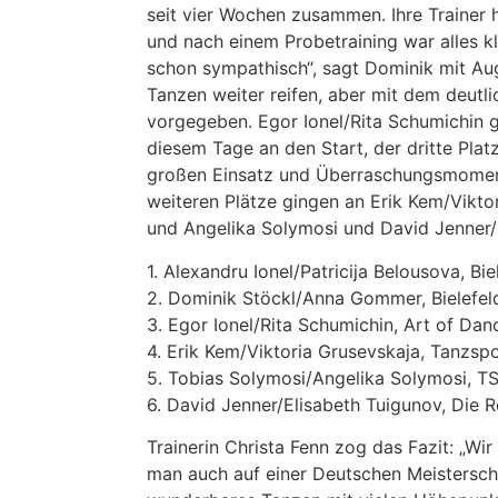
seit vier Wochen zusammen. Ihre Trainer
und nach einem Probetraining war alles kl
schon sympathisch“, sagt Dominik mit Au
Tanzen weiter reifen, aber mit dem deutli
vorgegeben. Egor Ionel/Rita Schumichin 
diesem Tage an den Start, der dritte Plat
großen Einsatz und Überraschungsmomen
weiteren Plätze gingen an Erik Kem/Vikto
und Angelika Solymosi und David Jenner/
1. Alexandru Ionel/Patricija Belousova, Bi
2. Dominik Stöckl/Anna Gommer, Bielefel
3. Egor Ionel/Rita Schumichin, Art of Dan
4. Erik Kem/Viktoria Grusevskaja, Tanzs
5. Tobias Solymosi/Angelika Solymosi, T
6. David Jenner/Elisabeth Tuigunov, Die 
Trainerin Christa Fenn zog das Fazit: „Wi
man auch auf einer Deutschen Meisterschaf