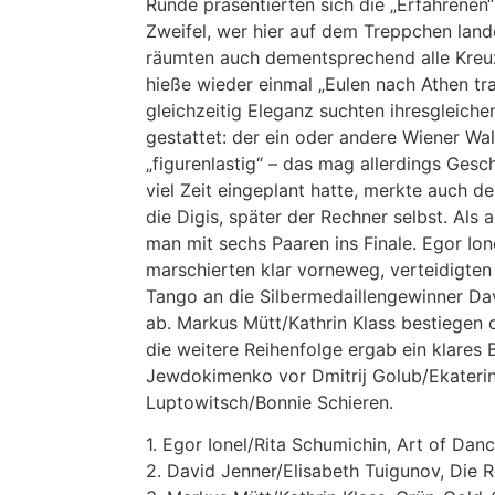
Runde präsentierten sich die „Erfahrenen“
Zweifel, wer hier auf dem Treppchen lan
räumten auch dementsprechend alle Kreuz
hieße wieder einmal „Eulen nach Athen tr
gleichzeitig Eleganz suchten ihresgleiche
gestattet: der ein oder andere Wiener Wa
„figurenlastig“ – das mag allerdings Ge
viel Zeit eingeplant hatte, merkte auch d
die Digis, später der Rechner selbst. Als 
man mit sechs Paaren ins Finale. Egor Ion
marschierten klar vorneweg, verteidigten
Tango an die Silbermedaillengewinner Da
ab. Markus Mütt/Kathrin Klass bestiegen
die weitere Reihenfolge ergab ein klares 
Jewdokimenko vor Dmitrij Golub/Ekateri
Luptowitsch/Bonnie Schieren.
1. Egor Ionel/Rita Schumichin, Art of Danc
2. David Jenner/Elisabeth Tuigunov, Die 