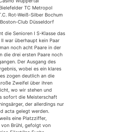
-Casino Wuppertal
Bielefelder TC Metropol
.T.C. Rot-Weiß-Silber Bochum
, Boston-Club Düsseldorf
t die Senioren I S-Klasse das
II war überhaupt kein Paar
e man noch acht Paare in der
 die drei ersten Paare noch
egangen. Der Ausgang des
gebnis, wobei es ein klares
es zogen deutlich an die
große Zweifel über ihren
icht, wo wir stehen und
s sofort die Meisterschaft
ningsärger, der allerdings nur
ad acta gelegt werden.
ils eine Platzziffer,
von Brühl, gefolgt von