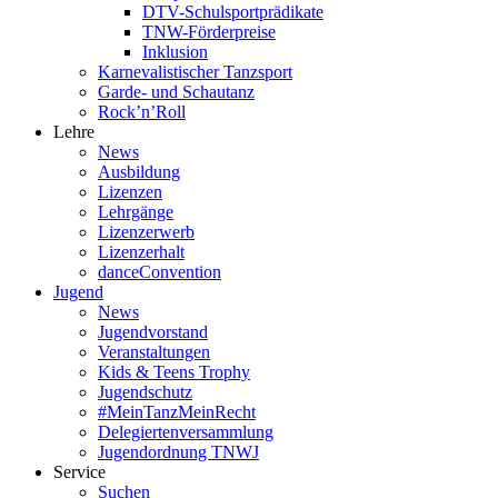
DTV-Schulsportprädikate
TNW-Förderpreise
Inklusion
Karnevalistischer Tanzsport
Garde- und Schautanz
Rock’n’Roll
Lehre
News
Ausbildung
Lizenzen
Lehrgänge
Lizenzerwerb
Lizenzerhalt
danceConvention
Jugend
News
Jugendvorstand
Veranstaltungen
Kids & Teens Trophy
Jugendschutz
#MeinTanzMeinRecht
Delegiertenversammlung
Jugendordnung TNWJ
Service
Suchen