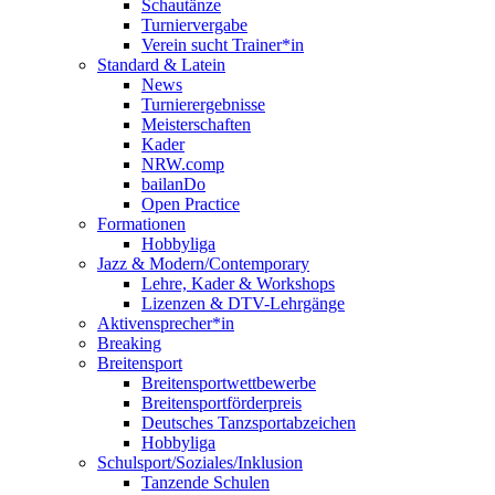
Schautänze
Turniervergabe
Verein sucht Trainer*in
Standard & Latein
News
Turnierergebnisse
Meisterschaften
Kader
NRW.comp
bailanDo
Open Practice
Formationen
Hobbyliga
Jazz & Modern/Contemporary
Lehre, Kader & Workshops
Lizenzen & DTV-Lehrgänge
Aktivensprecher*in
Breaking
Breitensport
Breitensportwettbewerbe
Breitensportförderpreis
Deutsches Tanzsportabzeichen
Hobbyliga
Schulsport/Soziales/Inklusion
Tanzende Schulen