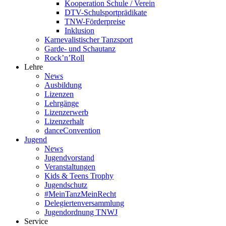
Kooperation Schule / Verein
DTV-Schulsportprädikate
TNW-Förderpreise
Inklusion
Karnevalistischer Tanzsport
Garde- und Schautanz
Rock’n’Roll
Lehre
News
Ausbildung
Lizenzen
Lehrgänge
Lizenzerwerb
Lizenzerhalt
danceConvention
Jugend
News
Jugendvorstand
Veranstaltungen
Kids & Teens Trophy
Jugendschutz
#MeinTanzMeinRecht
Delegiertenversammlung
Jugendordnung TNWJ
Service