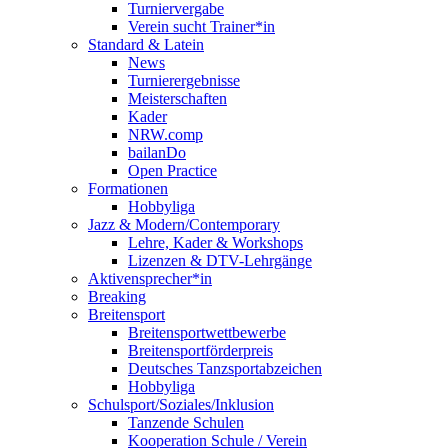
Turniervergabe
Verein sucht Trainer*in
Standard & Latein
News
Turnierergebnisse
Meisterschaften
Kader
NRW.comp
bailanDo
Open Practice
Formationen
Hobbyliga
Jazz & Modern/Contemporary
Lehre, Kader & Workshops
Lizenzen & DTV-Lehrgänge
Aktivensprecher*in
Breaking
Breitensport
Breitensportwettbewerbe
Breitensportförderpreis
Deutsches Tanzsportabzeichen
Hobbyliga
Schulsport/Soziales/Inklusion
Tanzende Schulen
Kooperation Schule / Verein