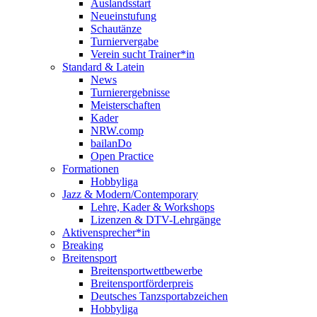
Auslandsstart
Neueinstufung
Schautänze
Turniervergabe
Verein sucht Trainer*in
Standard & Latein
News
Turnierergebnisse
Meisterschaften
Kader
NRW.comp
bailanDo
Open Practice
Formationen
Hobbyliga
Jazz & Modern/Contemporary
Lehre, Kader & Workshops
Lizenzen & DTV-Lehrgänge
Aktivensprecher*in
Breaking
Breitensport
Breitensportwettbewerbe
Breitensportförderpreis
Deutsches Tanzsportabzeichen
Hobbyliga