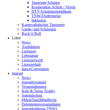
Tanzende Schulen
Kooperation Schule / Verein
DTV-Schulsportprädikate
TNW-Förderpreise
Inklusion
Karnevalistischer Tanzsport
Garde- und Schautanz
Rock’n’Roll
Lehre
News
Ausbildung
Lizenzen
Lehrgänge
Lizenzerwerb
Lizenzerhalt
danceConvention
Jugend
News
Jugendvorstand
Veranstaltungen
Kids & Teens Trophy
Jugendschutz
#MeinTanzMeinRecht
Delegiertenversammlung
Jugendordnung TNWJ