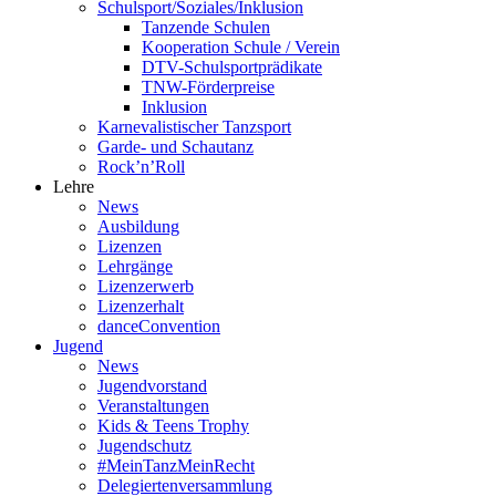
Schulsport/Soziales/Inklusion
Tanzende Schulen
Kooperation Schule / Verein
DTV-Schulsportprädikate
TNW-Förderpreise
Inklusion
Karnevalistischer Tanzsport
Garde- und Schautanz
Rock’n’Roll
Lehre
News
Ausbildung
Lizenzen
Lehrgänge
Lizenzerwerb
Lizenzerhalt
danceConvention
Jugend
News
Jugendvorstand
Veranstaltungen
Kids & Teens Trophy
Jugendschutz
#MeinTanzMeinRecht
Delegiertenversammlung