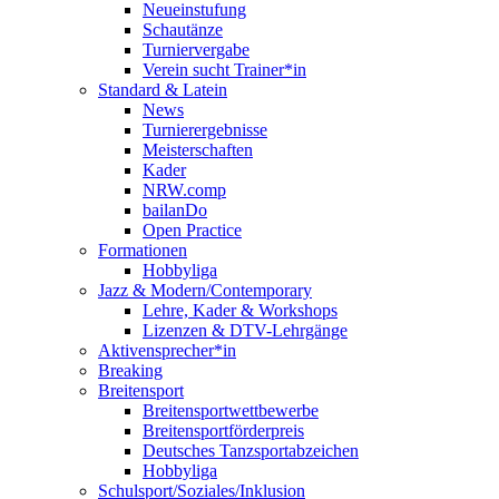
Neueinstufung
Schautänze
Turniervergabe
Verein sucht Trainer*in
Standard & Latein
News
Turnierergebnisse
Meisterschaften
Kader
NRW.comp
bailanDo
Open Practice
Formationen
Hobbyliga
Jazz & Modern/Contemporary
Lehre, Kader & Workshops
Lizenzen & DTV-Lehrgänge
Aktivensprecher*in
Breaking
Breitensport
Breitensportwettbewerbe
Breitensportförderpreis
Deutsches Tanzsportabzeichen
Hobbyliga
Schulsport/Soziales/Inklusion