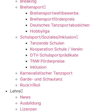
Breaking
Breitensport
Breitensportwettbewerbe
Breitensportförderpreis
Deutsches Tanzsportabzeichen
Hobbyliga
Schulsport/Soziales/Inklusion
Tanzende Schulen
Kooperation Schule / Verein
DTV-Schulsportprädikate
TNW-Förderpreise
Inklusion
Karnevalistischer Tanzsport
Garde- und Schautanz
Rock’n’Roll
Lehre
News
Ausbildung
Lizenzen