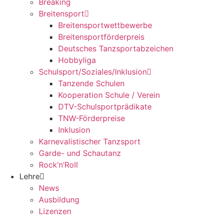
Breaking
Breitensport
Breitensportwettbewerbe
Breitensportförderpreis
Deutsches Tanzsportabzeichen
Hobbyliga
Schulsport/Soziales/Inklusion
Tanzende Schulen
Kooperation Schule / Verein
DTV-Schulsportprädikate
TNW-Förderpreise
Inklusion
Karnevalistischer Tanzsport
Garde- und Schautanz
Rock’n’Roll
Lehre
News
Ausbildung
Lizenzen