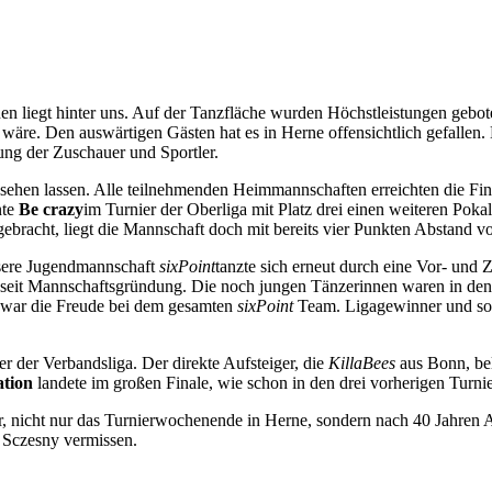
iegt hinter uns. Auf der Tanzfläche wurden Höchstleistungen geboten,
h wäre. Den auswärtigen Gästen hat es in Herne offensichtlich gefallen
ung der Zuschauer und Sportler.
 sehen lassen. Alle teilnehmenden Heimmannschaften erreichten die Fin
nte
Be crazy
im Turnier der Oberliga mit Platz drei einen weiteren Poka
 gebracht, liegt die Mannschaft doch mit bereits vier Punkten Abstand v
nsere Jugendmannschaft
sixPoint
tanzte sich erneut durch eine Vor- und
l seit Mannschaftsgründung. Die noch jungen Tänzerinnen waren in den 
oß war die Freude bei dem gesamten
sixPoint
Team. Ligagewinner und som
 der Verbandsliga. Der direkte Aufsteiger, die
KillaBees
aus Bonn, bel
tion
landete im großen Finale, wie schon in den drei vorherigen Turnier
 nicht nur das Turnierwochenende in Herne, sondern nach 40 Jahren Akt
d Sczesny vermissen.