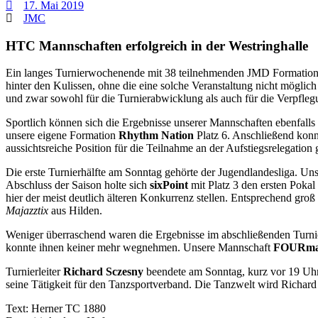
17. Mai 2019
JMC
HTC Mannschaften erfolgreich in der Westringhalle
Ein langes Turnierwochenende mit 38 teilnehmenden JMD Formationen l
hinter den Kulissen, ohne die eine solche Veranstaltung nicht möglic
und zwar sowohl für die Turnierabwicklung als auch für die Verpfleg
Sportlich können sich die Ergebnisse unserer Mannschaften ebenfalls
unsere eigene Formation
Rhythm Nation
Platz 6. Anschließend kon
aussichtsreiche Position für die Teilnahme an der Aufstiegsrelegation
Die erste Turnierhälfte am Sonntag gehörte der Jugendlandesliga. U
Abschluss der Saison holte sich
sixPoint
mit Platz 3 den ersten Poka
hier der meist deutlich älteren Konkurrenz stellen. Entsprechend gr
Majazztix
aus Hilden.
Weniger überraschend waren die Ergebnisse im abschließenden Turnier
konnte ihnen keiner mehr wegnehmen. Unsere Mannschaft
FOURma
Turnierleiter
Richard Sczesny
beendete am Sonntag, kurz vor 19 Uhr,
seine Tätigkeit für den Tanzsportverband. Die Tanzwelt wird Richar
Text: Herner TC 1880