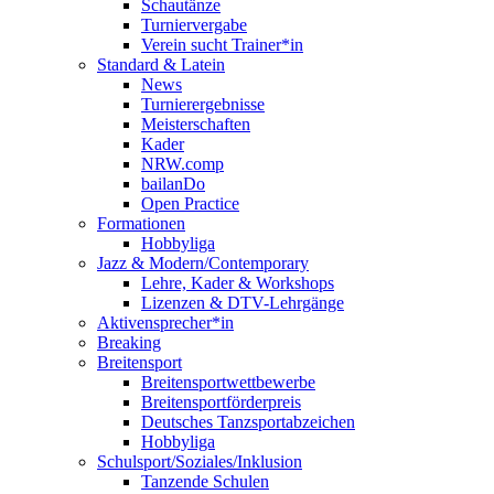
Schautänze
Turniervergabe
Verein sucht Trainer*in
Standard & Latein
News
Turnierergebnisse
Meisterschaften
Kader
NRW.comp
bailanDo
Open Practice
Formationen
Hobbyliga
Jazz & Modern/Contemporary
Lehre, Kader & Workshops
Lizenzen & DTV-Lehrgänge
Aktivensprecher*in
Breaking
Breitensport
Breitensportwettbewerbe
Breitensportförderpreis
Deutsches Tanzsportabzeichen
Hobbyliga
Schulsport/Soziales/Inklusion
Tanzende Schulen