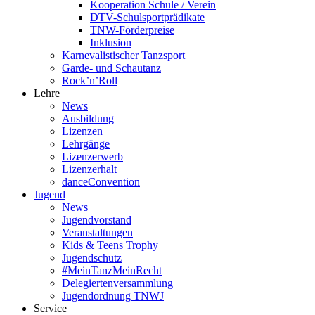
Kooperation Schule / Verein
DTV-Schulsportprädikate
TNW-Förderpreise
Inklusion
Karnevalistischer Tanzsport
Garde- und Schautanz
Rock’n’Roll
Lehre
News
Ausbildung
Lizenzen
Lehrgänge
Lizenzerwerb
Lizenzerhalt
danceConvention
Jugend
News
Jugendvorstand
Veranstaltungen
Kids & Teens Trophy
Jugendschutz
#MeinTanzMeinRecht
Delegiertenversammlung
Jugendordnung TNWJ
Service