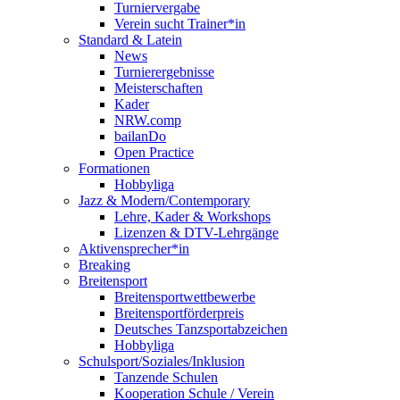
Turniervergabe
Verein sucht Trainer*in
Standard & Latein
News
Turnierergebnisse
Meisterschaften
Kader
NRW.comp
bailanDo
Open Practice
Formationen
Hobbyliga
Jazz & Modern/Contemporary
Lehre, Kader & Workshops
Lizenzen & DTV-Lehrgänge
Aktivensprecher*in
Breaking
Breitensport
Breitensportwettbewerbe
Breitensportförderpreis
Deutsches Tanzsportabzeichen
Hobbyliga
Schulsport/Soziales/Inklusion
Tanzende Schulen
Kooperation Schule / Verein