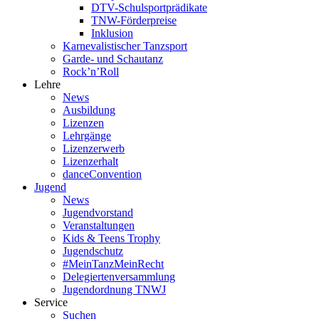
DTV-Schulsportprädikate
TNW-Förderpreise
Inklusion
Karnevalistischer Tanzsport
Garde- und Schautanz
Rock’n’Roll
Lehre
News
Ausbildung
Lizenzen
Lehrgänge
Lizenzerwerb
Lizenzerhalt
danceConvention
Jugend
News
Jugendvorstand
Veranstaltungen
Kids & Teens Trophy
Jugendschutz
#MeinTanzMeinRecht
Delegiertenversammlung
Jugendordnung TNWJ
Service
Suchen