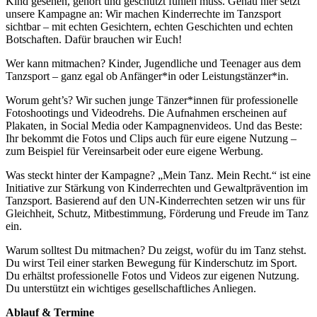
Kind gesehen, gehört und geschützt fühlen muss. Genau hier setzt
unsere Kampagne an: Wir machen Kinderrechte im Tanzsport
sichtbar – mit echten Gesichtern, echten Geschichten und echten
Botschaften. Dafür brauchen wir Euch!
Wer kann mitmachen? Kinder, Jugendliche und Teenager aus dem
Tanzsport – ganz egal ob Anfänger*in oder Leistungstänzer*in.
Worum geht’s? Wir suchen junge Tänzer*innen für professionelle
Fotoshootings und Videodrehs. Die Aufnahmen erscheinen auf
Plakaten, in Social Media oder Kampagnenvideos. Und das Beste:
Ihr bekommt die Fotos und Clips auch für eure eigene Nutzung –
zum Beispiel für Vereinsarbeit oder eure eigene Werbung.
Was steckt hinter der Kampagne? „Mein Tanz. Mein Recht.“ ist eine
Initiative zur Stärkung von Kinderrechten und Gewaltprävention im
Tanzsport. Basierend auf den UN-Kinderrechten setzen wir uns für
Gleichheit, Schutz, Mitbestimmung, Förderung und Freude im Tanz
ein.
Warum solltest Du mitmachen? Du zeigst, wofür du im Tanz stehst.
Du wirst Teil einer starken Bewegung für Kinderschutz im Sport.
Du erhältst professionelle Fotos und Videos zur eigenen Nutzung.
Du unterstützt ein wichtiges gesellschaftliches Anliegen.
Ablauf & Termine