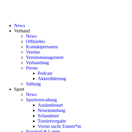
News
Verband
News
Offizielles
Kontaktpersonen
Vereine
Vereinsmanagement
Verbandstag
Presse
Podcast
Akkreditierung
Stiftung
Sport
News
Sportverwaltung
Auslandsstart
Neueinstufung
Schautänze
Turniervergabe
Verein sucht Trainer*in
Standard & Latein