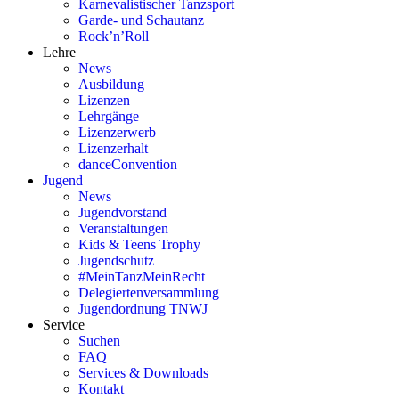
Karnevalistischer Tanzsport
Garde- und Schautanz
Rock’n’Roll
Lehre
News
Ausbildung
Lizenzen
Lehrgänge
Lizenzerwerb
Lizenzerhalt
danceConvention
Jugend
News
Jugendvorstand
Veranstaltungen
Kids & Teens Trophy
Jugendschutz
#MeinTanzMeinRecht
Delegiertenversammlung
Jugendordnung TNWJ
Service
Suchen
FAQ
Services & Downloads
Kontakt