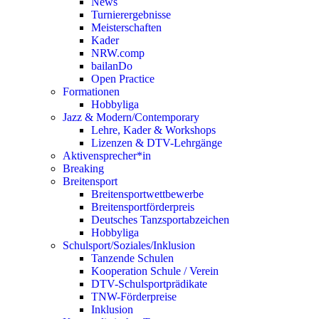
News
Turnierergebnisse
Meisterschaften
Kader
NRW.comp
bailanDo
Open Practice
Formationen
Hobbyliga
Jazz & Modern/Contemporary
Lehre, Kader & Workshops
Lizenzen & DTV-Lehrgänge
Aktivensprecher*in
Breaking
Breitensport
Breitensportwettbewerbe
Breitensportförderpreis
Deutsches Tanzsportabzeichen
Hobbyliga
Schulsport/Soziales/Inklusion
Tanzende Schulen
Kooperation Schule / Verein
DTV-Schulsportprädikate
TNW-Förderpreise
Inklusion