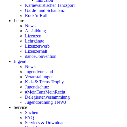
Inklusion
Karnevalistischer Tanzsport
Garde- und Schautanz
Rock’n’Roll
Lehre
News
Ausbildung
Lizenzen
Lehrgänge
Lizenzerwerb
Lizenzerhalt
danceConvention
Jugend
News
Jugendvorstand
Veranstaltungen
Kids & Teens Trophy
Jugendschutz
#MeinTanzMeinRecht
Delegiertenversammlung
Jugendordnung TNWJ
Service
Suchen
FAQ
Services & Downloads