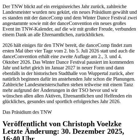
Der TNW blickt auf ein ereignisreiches Jahr zurück, zahlreiche
Landesmeister wurden neu gekürt, ein neues Präsidium gewählt und
es standen mit der danceComp und dem Winter Dance Festival zwei
angestammte sowie mit der danceConvention ein neues großes
Event im TNW-Kalender, auf die wir mit großer Freude, verbunden
einem Dank an alle Ehrenamtlichen, zurückblicken.
2026 hält einiges für den TNW bereit, die danceComp findet zum
ersten Mal über vier Tage vom 2. bis 5. Juli 2026 statt und auch die
danceConvention erhält eine zweite Auflage am 2., 3. und 4.
Oktober 2026. Das Winter Dance Festival pausiert im kommenden
Jahr und kehrt gleich im Januar 2027 in neuer Form und dann
ebenfalls in der historischen Stadthalle von Wuppertal zurück, aber
natürlich beginnen dafür im anstehenden Jahr schon die Planungen.
Zahlreiche Landesmeisterschaften stehen teilweise mit einem Tanz
mehr aufgrund der Änderungen in der TSO bevor und wir
wünschen allen allen Aktiven, Ehrenamtlichen und Helfenden ein
glückliches, gesundes und sportlich erfolgreiches Jahr 2026.
Das Präsidium des TNW
Veröffentlicht von Christoph Voelzke
Letzte Änderung: 30. Dezember 2025,
16:40 Uhr