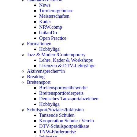
News
Turnierergebnisse
Meisterschaften
Kader
NRW.comp
bailanDo
Open Practice
Formationen
Hobbyliga
Jazz & Modern/Contemporary
Lehre, Kader & Workshops
Lizenzen & DTV-Lehrgänge
Aktivensprecher*in
Breaking
Breitensport
Breitensportwettbewerbe
Breitensportförderpreis
Deutsches Tanzsportabzeichen
Hobbyliga
Schulsport/Soziales/Inklusion
Tanzende Schulen
Kooperation Schule / Verein
DTV-Schulsportprädikate
TNW-Förderpreise