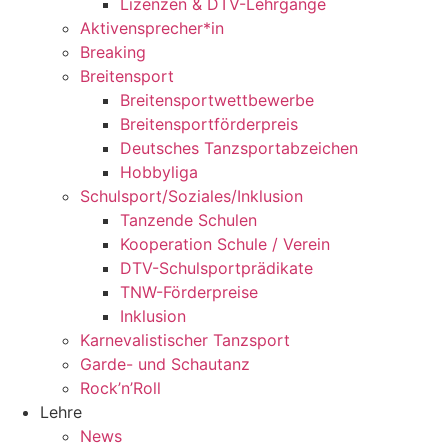
Lizenzen & DTV-Lehrgänge
Aktivensprecher*in
Breaking
Breitensport
Breitensportwettbewerbe
Breitensportförderpreis
Deutsches Tanzsportabzeichen
Hobbyliga
Schulsport/Soziales/Inklusion
Tanzende Schulen
Kooperation Schule / Verein
DTV-Schulsportprädikate
TNW-Förderpreise
Inklusion
Karnevalistischer Tanzsport
Garde- und Schautanz
Rock’n’Roll
Lehre
News