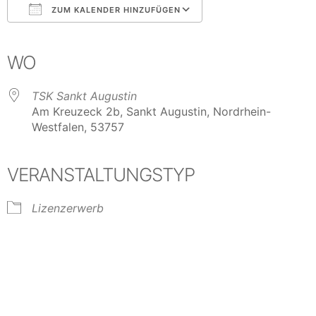
ZUM KALENDER HINZUFÜGEN
ICS herunterladen
Google Kalender
iCalendar
Office 365
Outlook Live
WO
TSK Sankt Augustin
Am Kreuzeck 2b, Sankt Augustin, Nordrhein-
Westfalen, 53757
VERANSTALTUNGSTYP
Lizenzerwerb