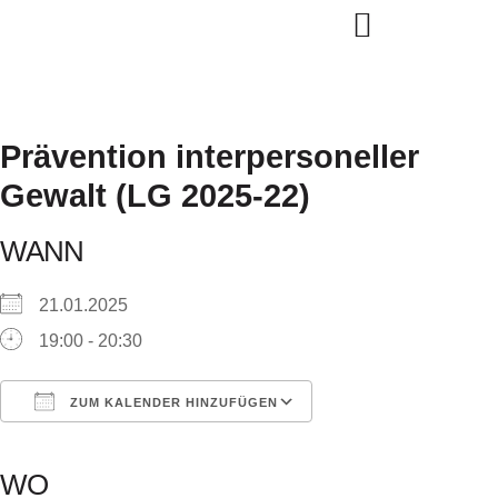
Inhalt
springen
Prävention interpersoneller
Gewalt (LG 2025-22)
WANN
21.01.2025
19:00 - 20:30
ZUM KALENDER HINZUFÜGEN
ICS herunterladen
Google Kalender
iCalendar
Office 365
Outlook Live
WO