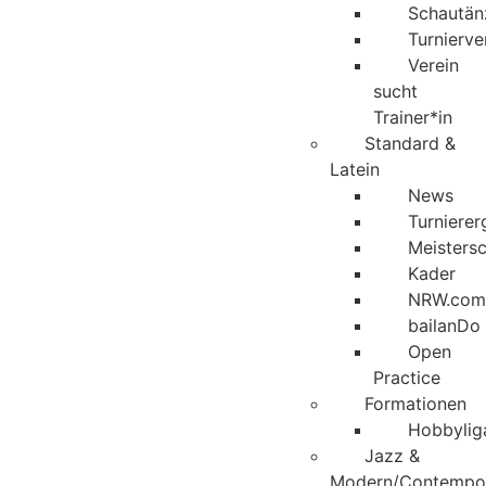
Schautän
Turnierv
Verein
sucht
Trainer*in
Standard &
Latein
News
Turnierer
Meisters
Kader
NRW.com
bailanDo
Open
Practice
Formationen
Hobbylig
Jazz &
Modern/Contempo