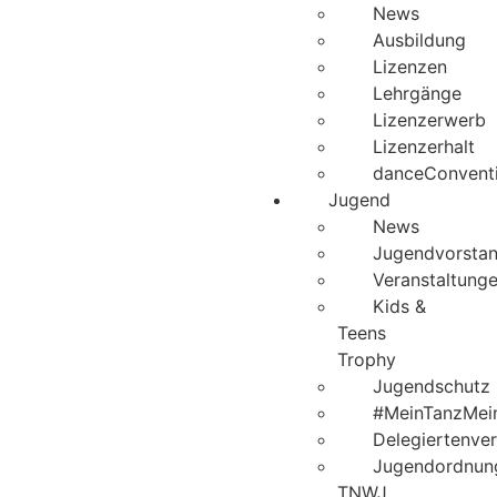
News
Ausbildung
Lizenzen
Lehrgänge
Lizenzerwerb
Lizenzerhalt
danceConvent
Jugend
News
Jugendvorsta
Veranstaltung
Kids &
Teens
Trophy
Jugendschutz
#MeinTanzMei
Delegiertenve
Jugendordnun
TNWJ