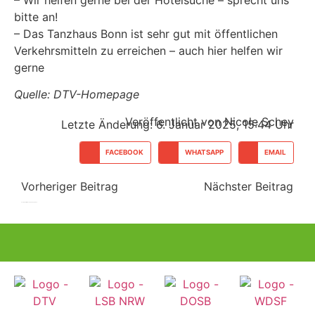
– Wir helfen gerne bei der Hotelsuche – sprecht uns
bitte an!
– Das Tanzhaus Bonn ist sehr gut mit öffentlichen
Verkehrsmitteln zu erreichen – auch hier helfen wir
gerne
Quelle: DTV-Homepage
Veröffentlicht von Nicole Schey
Letzte Änderung: 6. Januar 2025, 15:44 Uhr
FACEBOOK
WHATSAPP
EMAIL
Vorheriger Beitrag
Nächster Beitrag
Schlagwörter:
Bonn
Inklusion
Inklusiv