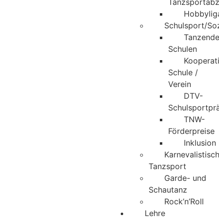
Tanzsportabz
Hobbylig
Schulsport/Soz
Tanzend
Schulen
Kooperat
Schule /
Verein
DTV-
Schulsportpr
TNW-
Förderpreise
Inklusion
Karnevalistisc
Tanzsport
Garde- und
Schautanz
Rock’n’Roll
Lehre