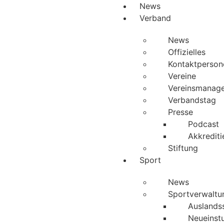
News
Verband
News
Offizielles
Kontaktperson
Vereine
Vereinsmanag
Verbandstag
Presse
Podcast
Akkrediti
Stiftung
Sport
News
Sportverwaltu
Auslandss
Neueinst