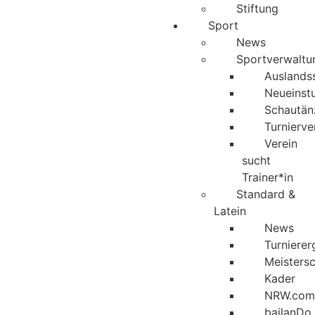
Stiftung
Sport
News
Sportverwaltu
Auslandss
Neueinst
Schautän
Turnierv
Verein
sucht
Trainer*in
Standard &
Latein
News
Turnierer
Meisters
Kader
NRW.com
bailanDo