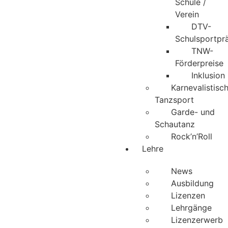
Schule /
Verein
DTV-
Schulsportpr
TNW-
Förderpreise
Inklusion
Karnevalistisc
Tanzsport
Garde- und
Schautanz
Rock’n’Roll
Lehre
News
Ausbildung
Lizenzen
Lehrgänge
Lizenzerwerb