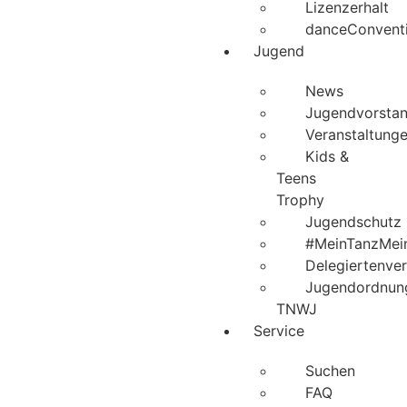
Lizenzerhalt
danceConvent
Jugend
News
Jugendvorsta
Veranstaltung
Kids &
Teens
Trophy
Jugendschutz
#MeinTanzMei
Delegiertenve
Jugendordnun
TNWJ
Service
Suchen
FAQ