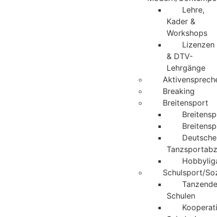
Lehre,
Kader &
Workshops
Lizenzen
& DTV-
Lehrgänge
Aktivenspreche
Breaking
Breitensport
Breitens
Breitensp
Deutsche
Tanzsportabz
Hobbylig
Schulsport/Soz
Tanzend
Schulen
Kooperat