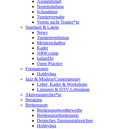
Auslandsstart
Neueinstufung
Schautänze
Turniervergabe
Verein sucht Trainer*in
Standard & Latein
News
Turnierergebnisse
Meisterschaften
Kader
NRW.comp
bailanDo
Open Practice
Formationen
Hobbyliga
Jazz & Modern/Contemporary
Lehre, Kader & Workshops
Lizenzen & DTV-Lehrgänge
Aktivensprecher*in
Breaking
Breitensport
Breitensportwettbewerbe
Breitensportförderpreis
Deutsches Tanzsportabzeichen
Hobbyliga