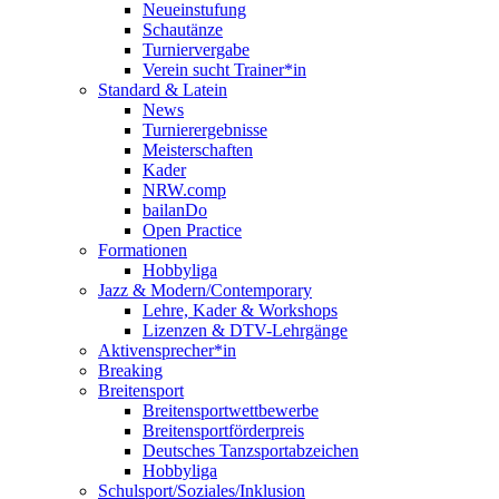
Neueinstufung
Schautänze
Turniervergabe
Verein sucht Trainer*in
Standard & Latein
News
Turnierergebnisse
Meisterschaften
Kader
NRW.comp
bailanDo
Open Practice
Formationen
Hobbyliga
Jazz & Modern/Contemporary
Lehre, Kader & Workshops
Lizenzen & DTV-Lehrgänge
Aktivensprecher*in
Breaking
Breitensport
Breitensportwettbewerbe
Breitensportförderpreis
Deutsches Tanzsportabzeichen
Hobbyliga
Schulsport/Soziales/Inklusion