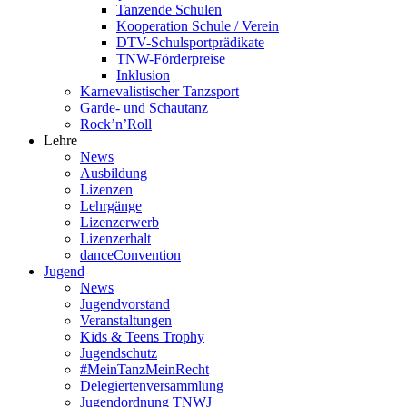
Tanzende Schulen
Kooperation Schule / Verein
DTV-Schulsportprädikate
TNW-Förderpreise
Inklusion
Karnevalistischer Tanzsport
Garde- und Schautanz
Rock’n’Roll
Lehre
News
Ausbildung
Lizenzen
Lehrgänge
Lizenzerwerb
Lizenzerhalt
danceConvention
Jugend
News
Jugendvorstand
Veranstaltungen
Kids & Teens Trophy
Jugendschutz
#MeinTanzMeinRecht
Delegiertenversammlung
Jugendordnung TNWJ