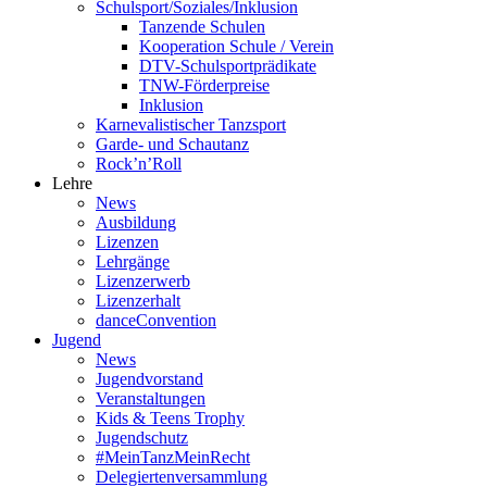
Schulsport/Soziales/Inklusion
Tanzende Schulen
Kooperation Schule / Verein
DTV-Schulsportprädikate
TNW-Förderpreise
Inklusion
Karnevalistischer Tanzsport
Garde- und Schautanz
Rock’n’Roll
Lehre
News
Ausbildung
Lizenzen
Lehrgänge
Lizenzerwerb
Lizenzerhalt
danceConvention
Jugend
News
Jugendvorstand
Veranstaltungen
Kids & Teens Trophy
Jugendschutz
#MeinTanzMeinRecht
Delegiertenversammlung