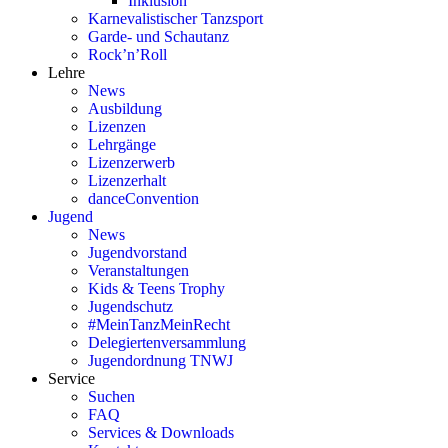
Inklusion
Karnevalistischer Tanzsport
Garde- und Schautanz
Rock’n’Roll
Lehre
News
Ausbildung
Lizenzen
Lehrgänge
Lizenzerwerb
Lizenzerhalt
danceConvention
Jugend
News
Jugendvorstand
Veranstaltungen
Kids & Teens Trophy
Jugendschutz
#MeinTanzMeinRecht
Delegiertenversammlung
Jugendordnung TNWJ
Service
Suchen
FAQ
Services & Downloads