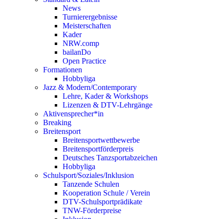
News
Turnierergebnisse
Meisterschaften
Kader
NRW.comp
bailanDo
Open Practice
Formationen
Hobbyliga
Jazz & Modern/Contemporary
Lehre, Kader & Workshops
Lizenzen & DTV-Lehrgänge
Aktivensprecher*in
Breaking
Breitensport
Breitensportwettbewerbe
Breitensportförderpreis
Deutsches Tanzsportabzeichen
Hobbyliga
Schulsport/Soziales/Inklusion
Tanzende Schulen
Kooperation Schule / Verein
DTV-Schulsportprädikate
TNW-Förderpreise