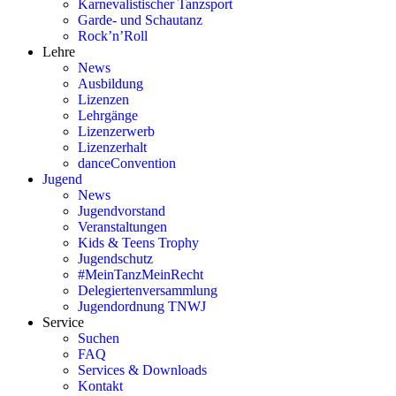
Karnevalistischer Tanzsport
Garde- und Schautanz
Rock’n’Roll
Lehre
News
Ausbildung
Lizenzen
Lehrgänge
Lizenzerwerb
Lizenzerhalt
danceConvention
Jugend
News
Jugendvorstand
Veranstaltungen
Kids & Teens Trophy
Jugendschutz
#MeinTanzMeinRecht
Delegiertenversammlung
Jugendordnung TNWJ
Service
Suchen
FAQ
Services & Downloads
Kontakt