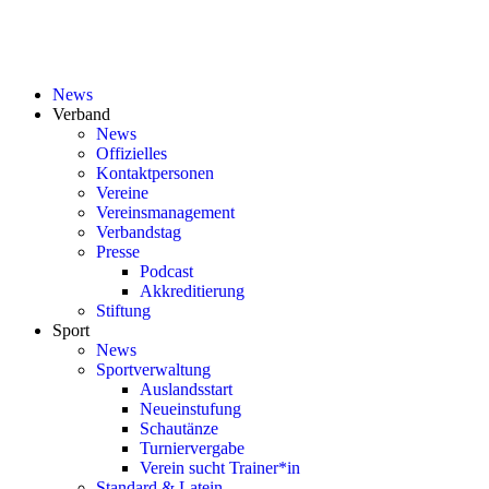
News
Verband
News
Offizielles
Kontaktpersonen
Vereine
Vereinsmanagement
Verbandstag
Presse
Podcast
Akkreditierung
Stiftung
Sport
News
Sportverwaltung
Auslandsstart
Neueinstufung
Schautänze
Turniervergabe
Verein sucht Trainer*in
Standard & Latein