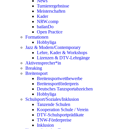
News
Turnierergebnisse
Meisterschaften
Kader
NRW.comp
bailanDo
Open Practice
Formationen
Hobbyliga
Jazz & Modern/Contemporary
Lehre, Kader & Workshops
Lizenzen & DTV-Lehrgänge
Aktivensprecher*in
Breaking
Breitensport
Breitensportwettbewerbe
Breitensportförderpreis
Deutsches Tanzsportabzeichen
Hobbyliga
Schulsport/Soziales/Inklusion
Tanzende Schulen
Kooperation Schule / Verein
DTV-Schulsportprädikate
TNW-Förderpreise
Inklusion