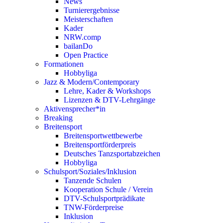
News
Turnierergebnisse
Meisterschaften
Kader
NRW.comp
bailanDo
Open Practice
Formationen
Hobbyliga
Jazz & Modern/Contemporary
Lehre, Kader & Workshops
Lizenzen & DTV-Lehrgänge
Aktivensprecher*in
Breaking
Breitensport
Breitensportwettbewerbe
Breitensportförderpreis
Deutsches Tanzsportabzeichen
Hobbyliga
Schulsport/Soziales/Inklusion
Tanzende Schulen
Kooperation Schule / Verein
DTV-Schulsportprädikate
TNW-Förderpreise
Inklusion