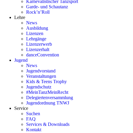
Karnevalistischer Tanzsport
Garde- und Schautanz
Rock’n’Roll
Lehre
News
Ausbildung
Lizenzen
Lehrgänge
Lizenzerwerb
Lizenzerhalt
danceConvention
Jugend
News
Jugendvorstand
Veranstaltungen
Kids & Teens Trophy
Jugendschutz
#MeinTanzMeinRecht
Delegiertenversammlung
Jugendordnung TNWJ
Service
Suchen
FAQ
Services & Downloads
Kontakt