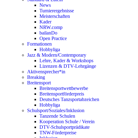
News
Turnierergebnisse
Meisterschaften
Kader
NRW.comp
bailanDo
Open Practice
Formationen
Hobbyliga
Jazz & Modern/Contemporary
Lehre, Kader & Workshops
Lizenzen & DTV-Lehrgänge
Aktivensprecher*in
Breaking
Breitensport
Breitensportwettbewerbe
Breitensportförderpreis
Deutsches Tanzsportabzeichen
Hobbyliga
Schulsport/Soziales/Inklusion
Tanzende Schulen
Kooperation Schule / Verein
DTV-Schulsportprädikate
TNW-Förderpreise