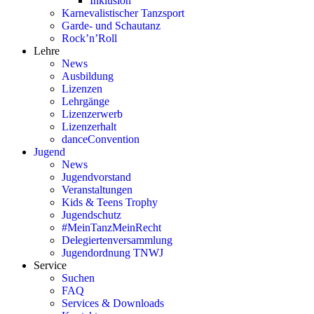
Inklusion
Karnevalistischer Tanzsport
Garde- und Schautanz
Rock’n’Roll
Lehre
News
Ausbildung
Lizenzen
Lehrgänge
Lizenzerwerb
Lizenzerhalt
danceConvention
Jugend
News
Jugendvorstand
Veranstaltungen
Kids & Teens Trophy
Jugendschutz
#MeinTanzMeinRecht
Delegiertenversammlung
Jugendordnung TNWJ
Service
Suchen
FAQ
Services & Downloads