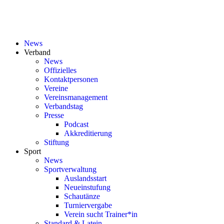
News
Verband
News
Offizielles
Kontaktpersonen
Vereine
Vereinsmanagement
Verbandstag
Presse
Podcast
Akkreditierung
Stiftung
Sport
News
Sportverwaltung
Auslandsstart
Neueinstufung
Schautänze
Turniervergabe
Verein sucht Trainer*in
Standard & Latein