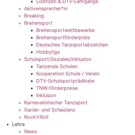
Lizenzen & DTV-Lehrgänge
Aktivensprecher*in
Breaking
Breitensport
Breitensportwettbewerbe
Breitensportförderpreis
Deutsches Tanzsportabzeichen
Hobbyliga
Schulsport/Soziales/Inklusion
Tanzende Schulen
Kooperation Schule / Verein
DTV-Schulsportprädikate
TNW-Förderpreise
Inklusion
Karnevalistischer Tanzsport
Garde- und Schautanz
Rock’n’Roll
Lehre
News