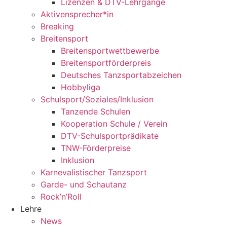
Lizenzen & DTV-Lehrgänge
Aktivensprecher*in
Breaking
Breitensport
Breitensportwettbewerbe
Breitensportförderpreis
Deutsches Tanzsportabzeichen
Hobbyliga
Schulsport/Soziales/Inklusion
Tanzende Schulen
Kooperation Schule / Verein
DTV-Schulsportprädikate
TNW-Förderpreise
Inklusion
Karnevalistischer Tanzsport
Garde- und Schautanz
Rock’n’Roll
Lehre
News