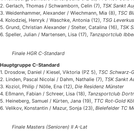
2. Gerlach, Thomas / Schwamborn, Celin (7),
TSK Sankt Au
3. Weidenhammer, Alexander / Wiechmann, Mia (8),
TSC Bl
4. Kolodziej, Henryk / Waschke, Antonia (12),
TSG Leverku
5. Grund, Christian Alexander / Stelter, Catalina (16),
TSK S
6. Speller, Julian / Martensen, Lisa (17),
Tanzsportclub Ibb
Finale HGR C-Standard
Hauptgruppe C-Standard
1. Drosdow, Daniel / Kiesel, Viktoria (PZ 5),
TSC Schwarz-G
2. Linden, Pascal Nicolai / Dahm, Nathalie (7),
TSK Sankt A
3. Koziol, Philip / Nölle, Ena (12),
Die Residenz Münster
4. Eßmann, Fabian / Schreer, Lisa (18),
Tanzsportclub Dor
5. Heineberg, Samuel / Kürten, Jana (19),
TTC Rot-Gold Kö
6. Velikov, Konstantin / Mazur, Sonja (23),
Bielefelder TC M
Finale Masters (Senioren) II A-Lat