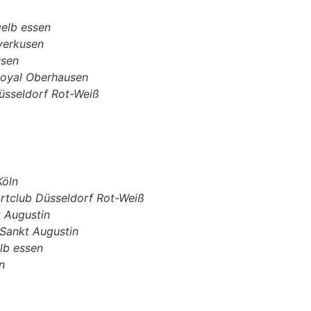
gelb essen
verkusen
usen
oyal Oberhausen
üsseldorf Rot-Weiß
Köln
rtclub Düsseldorf Rot-Weiß
 Augustin
Sankt Augustin
lb essen
n