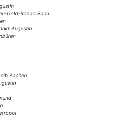
gustin
au-Gold-Rondo Bonn
sen
ankt Augustin
enbüren
elb Aachen
ugustin
tmund
ln
etropol