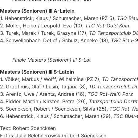
Masters (Senioren) III A-Latein
1. Hebenstrick, Klaus / Schumacher, Maren (PZ 5),
TSC Bla
2. Möller, Heiko / Leopold, Eva (10),
TTC Rot-Gold Köln
3. Turek, Marek / Turek, Grazyna (17),
TD Tanzsportclub Dü
4. Schwellenbach, Detlef / Schulz, Anneke (18),
TSC Blau-G
Finale Masters (Senioren) III S-Lat
Masters (Senioren) III S-Latein
1. Völker, Markus / Wolff, Wilhelmine (PZ 7),
TD Tanzsportcl
2. Groothuis, Olaf / Lusin, Tatjana (8),
TD Tanzsportclub Dü
3. Arentz, Uwe / Arentz, Andrea (16),
TGC Rot-Weiß Porz
4. Ridder, Martin / Kirsten, Petra (20),
Tanzsportclub Dort
5. Soencksen, Robert / Soencksen, Silvia (25),
TGC Rot-We
6. Hebenstrick, Klaus / Schumacher, Maren (29),
TSC Blau-
Text: Robert Soencksen
Fotos: Julia Belchnerowski/Robert Soencksen