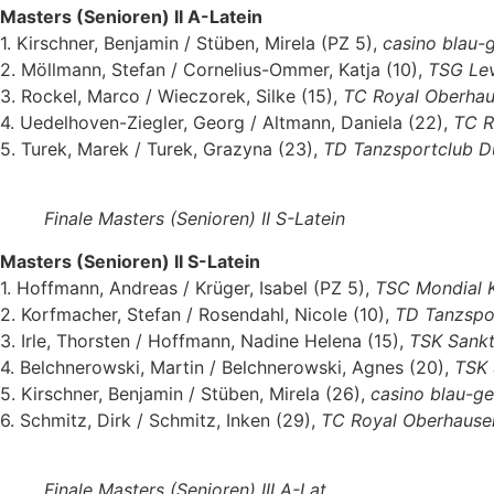
Masters (Senioren) II A-Latein
1. Kirschner, Benjamin / Stüben, Mirela (PZ 5),
casino blau-
2. Möllmann, Stefan / Cornelius-Ommer, Katja (10),
TSG Le
3. Rockel, Marco / Wieczorek, Silke (15),
TC Royal Oberha
4. Uedelhoven-Ziegler, Georg / Altmann, Daniela (22),
TC R
5. Turek, Marek / Turek, Grazyna (23),
TD Tanzsportclub D
Finale Masters (Senioren) II S-Latein
Masters (Senioren) II S-Latein
1. Hoffmann, Andreas / Krüger, Isabel (PZ 5),
TSC Mondial 
2. Korfmacher, Stefan / Rosendahl, Nicole (10),
TD Tanzspo
3. Irle, Thorsten / Hoffmann, Nadine Helena (15),
TSK Sankt
4. Belchnerowski, Martin / Belchnerowski, Agnes (20),
TSK 
5. Kirschner, Benjamin / Stüben, Mirela (26),
casino blau-ge
6. Schmitz, Dirk / Schmitz, Inken (29),
TC Royal Oberhause
Finale Masters (Senioren) III A-Lat