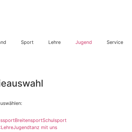
and
Sport
Lehre
Jugend
Service
ieauswahl
auswählen:
gssport
Breitensport
Schulsport
C
Lehre
Jugend
tanz mit uns