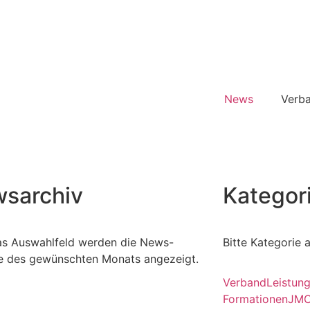
News
Verb
sarchiv
Kategor
as Auswahlfeld werden die News-
Bitte Kategorie 
e des gewünschten Monats angezeigt.
Verband
Leistun
Formationen
JM