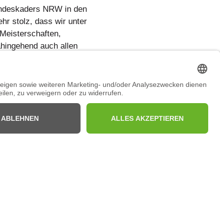
Landeskaders NRW in den
r stolz, dass wir unter
 Meisterschaften,
ahingehend auch allen
eaking. Ferner bedanken wir
ls Landesstützpunkt eine
 in den vergangenen Monaten
port (u. a. Teilnahme an
 Ansprechpartner zur Verfügung
und des TNW bleibt alles wie
f Landesebene.
nd auch weiterhin viel Freude
erung: 25. Oktober 2024, 09:33 Uhr
Veröffentlicht von Andreas Picker