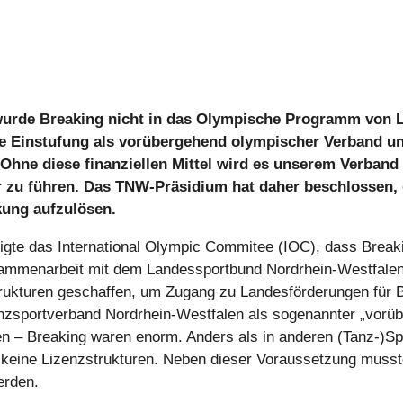
wurde Breaking nicht in das Olympische Programm von
e Einstufung als vorübergehend olympischer Verband u
 Ohne diese finanziellen Mittel wird es unserem Verband 
r zu führen. Das TNW-Präsidium hat daher beschlossen
kung aufzulösen.
gte das International Olympic Commitee (IOC), dass Breaki
usammenarbeit mit dem Landessportbund Nordrhein-Westfal
ukturen geschaffen, um Zugang zu Landesförderungen für Br
nzsportverband Nordrhein-Westfalen als sogenannter „vorü
en – Breaking waren enorm. Anders als in anderen (Tanz-)Spo
 keine Lizenzstrukturen. Neben dieser Voraussetzung musst
erden.