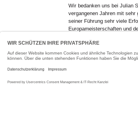
Wir bedanken uns bei Julian 
vergangenen Jahren mit sehr g
seiner Führung sehr viele Erfo
Europameisterschaften und der
Athletinnen und Athleten für 
uns beim Boston-Club Düsseld
Heimat geboten hat. Unser Da
mit seiner überfachlichen Mitw
Selbstverständlich wird der T
Battles) auch weiterhin admin
stehen. Im organisierten Spo
es ist. Es enden lediglich di
Wir wünschen allen B-Boys & B
im Breaking.