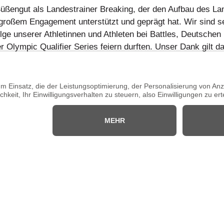
Süßengut als Landestrainer Breaking, der den Aufbau des 
roßem Engagement unterstützt und geprägt hat. Wir sind seh
lge unserer Athletinnen und Athleten bei Battles, Deutschen
 Olympic Qualifier Series feiern durften. Unser Dank gilt d
ihre Leistungen und ihre Mitwirkung im NRW-Landeskader Br
orf, der unserem Landeskader in den vergangenen Jahren a
nk gilt auch Torsten Schröder, der das Landestrainer-Team
irkung ergänzt hat.
NW die Athletinnen und Athleten in Bezug auf den Leistungss
istrativ unterstützen und den Mitgliedsvereinen im TNW als
rt unter dem Dach des Deutschen Tanzsportverbandes (DTV) 
e bisherigen Förderungen und finanzierten Kaderlehrgänge au
-Girls für ihre weitere Entwicklung alles erdenklich Gute u
Letzte Änd