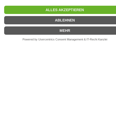
Weiterlesen
Breaking Erfolge bei DM
2. Juni 2024
B-Girl Melina siegt bei den German Breaking
Championships und wird neue Deutsche Meisterin
Breaking. Double D holt sich den Titel bei den B-Boys.
Weiterlesen
Torsten Schröder TNW-
Landestrainer Breaking
25. November 2023
Seit dem 01. November 2023
unterstützt Torsten Schröder das TNW-Team im Bereich
Breaking. Als DOSB-Nachwuchstrainer im