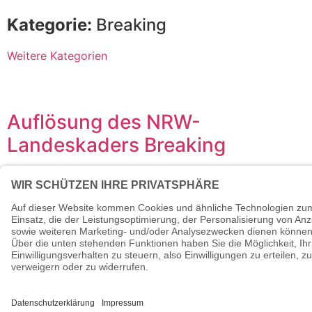
Kategorie:
Breaking
Weitere Kategorien
Auflösung des NRW-
Landeskaders Breaking
25. Oktober 2024
Wie bekannt geworden ist, wurde Breaking nicht in das
Olympische Programm von LA 2028 aufgenommen. Aus
diesem Grund endet auch die Einstufung als
vorübergehend olympischer Verband und der Zugang zu
Landesförderungen entfällt. Ohne diese finanziellen
Mittel wird es unserem Verband nicht möglich sein, auch
weiterhin einen Landeskader zu führen. Das