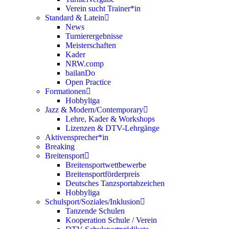
Verein sucht Trainer*in
Standard & Latein
News
Turnierergebnisse
Meisterschaften
Kader
NRW.comp
bailanDo
Open Practice
Formationen
Hobbyliga
Jazz & Modern/Contemporary
Lehre, Kader & Workshops
Lizenzen & DTV-Lehrgänge
Aktivensprecher*in
Breaking
Breitensport
Breitensportwettbewerbe
Breitensportförderpreis
Deutsches Tanzsportabzeichen
Hobbyliga
Schulsport/Soziales/Inklusion
Tanzende Schulen
Kooperation Schule / Verein