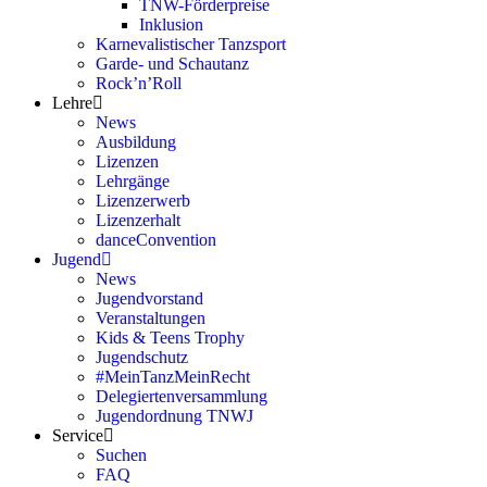
TNW-Förderpreise
Inklusion
Karnevalistischer Tanzsport
Garde- und Schautanz
Rock’n’Roll
Lehre
News
Ausbildung
Lizenzen
Lehrgänge
Lizenzerwerb
Lizenzerhalt
danceConvention
Jugend
News
Jugendvorstand
Veranstaltungen
Kids & Teens Trophy
Jugendschutz
#MeinTanzMeinRecht
Delegiertenversammlung
Jugendordnung TNWJ
Service
Suchen
FAQ