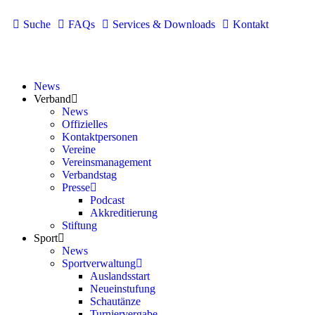
Suche
FAQs
Services & Downloads
Kontakt
News
Verband
News
Offizielles
Kontaktpersonen
Vereine
Vereinsmanagement
Verbandstag
Presse
Podcast
Akkreditierung
Stiftung
Sport
News
Sportverwaltung
Auslandsstart
Neueinstufung
Schautänze
Turniervergabe