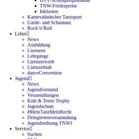
DTV-Schulsportprädikate
TNW-Förderpreise
Inklusion
Karnevalistischer Tanzsport
Garde- und Schautanz
Rock’n’Roll
Lehre
News
Ausbildung
Lizenzen
Lehrgänge
Lizenzerwerb
Lizenzerhalt
danceConvention
Jugend
News
Jugendvorstand
Veranstaltungen
Kids & Teens Trophy
Jugendschutz
#MeinTanzMeinRecht
Delegiertenversammlung
Jugendordnung TNWJ
Service
Suchen