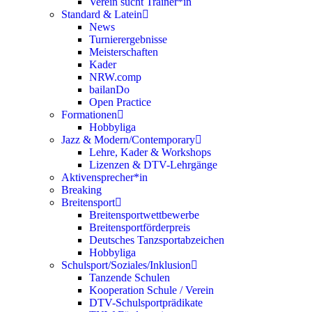
Verein sucht Trainer*in
Standard & Latein
News
Turnierergebnisse
Meisterschaften
Kader
NRW.comp
bailanDo
Open Practice
Formationen
Hobbyliga
Jazz & Modern/Contemporary
Lehre, Kader & Workshops
Lizenzen & DTV-Lehrgänge
Aktivensprecher*in
Breaking
Breitensport
Breitensportwettbewerbe
Breitensportförderpreis
Deutsches Tanzsportabzeichen
Hobbyliga
Schulsport/Soziales/Inklusion
Tanzende Schulen
Kooperation Schule / Verein
DTV-Schulsportprädikate