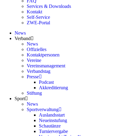
FAQ
Services & Downloads
Kontakt
Self-Service
ZWE-Portal
News
Verband
News
Offizielles
Kontaktpersonen
Vereine
Vereinsmanagement
Verbandstag
Presse
Podcast
Akkreditierung
Stiftung
Sport
News
Sportverwaltung
Auslandsstart
Neueinstufung
Schautänze
Turniervergabe