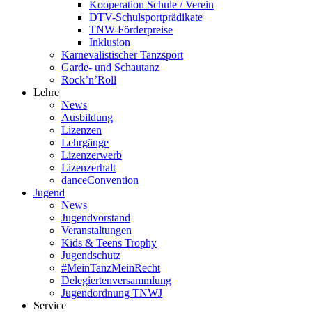
Kooperation Schule / Verein
DTV-Schulsportprädikate
TNW-Förderpreise
Inklusion
Karnevalistischer Tanzsport
Garde- und Schautanz
Rock’n’Roll
Lehre
News
Ausbildung
Lizenzen
Lehrgänge
Lizenzerwerb
Lizenzerhalt
danceConvention
Jugend
News
Jugendvorstand
Veranstaltungen
Kids & Teens Trophy
Jugendschutz
#MeinTanzMeinRecht
Delegiertenversammlung
Jugendordnung TNWJ
Service