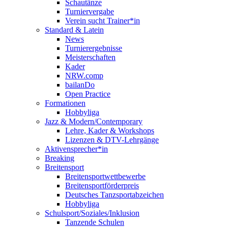
Schautänze
Turniervergabe
Verein sucht Trainer*in
Standard & Latein
News
Turnierergebnisse
Meisterschaften
Kader
NRW.comp
bailanDo
Open Practice
Formationen
Hobbyliga
Jazz & Modern/Contemporary
Lehre, Kader & Workshops
Lizenzen & DTV-Lehrgänge
Aktivensprecher*in
Breaking
Breitensport
Breitensportwettbewerbe
Breitensportförderpreis
Deutsches Tanzsportabzeichen
Hobbyliga
Schulsport/Soziales/Inklusion
Tanzende Schulen