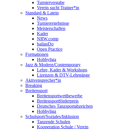
Turniervergabe
Verein sucht Trainer*in
Standard & Latein
News
Turnierergebnisse
Meisterschaften
Kader
NRW.comp
bailanDo
Open Practice
Formationen
Hobbyliga
Jazz & Modern/Contemporary
Lehre, Kader & Workshops
Lizenzen & DTV-Lehrgänge
Aktivensprecher*in
Breaking
Breitensport
Breitensportwettbewerbe
Breitensportförderpreis
Deutsches Tanzsportabzeichen
Hobbyliga
Schulsport/Soziales/Inklusion
Tanzende Schulen
Kooperation Schule / Verein