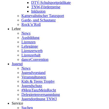
DTV-Schulsportprädikate
TNW-Förderpreise
Inklusion
Karnevalistischer Tanzsport
Garde- und Schautanz
Rock’n’Roll
Lehre
News
Ausbildung
Lizenzen
Lehrgänge
Lizenzerwerb
Lizenzerhalt
danceConvention
Jugend
News
Jugendvorstand
Veranstaltungen
Kids & Teens Trophy
Jugendschutz
#MeinTanzMeinRecht
Delegiertenversammlung
Jugendordnung TNWJ
Service
Suchen