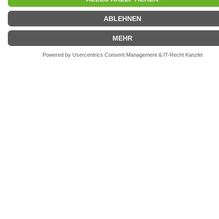
danceComp
WANN
01.07.2027 - 04.07.2027
Ganztägig