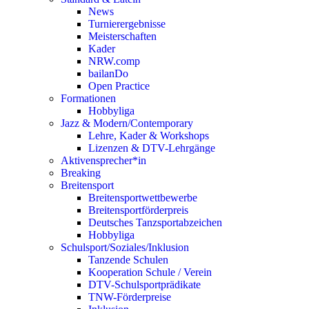
News
Turnierergebnisse
Meisterschaften
Kader
NRW.comp
bailanDo
Open Practice
Formationen
Hobbyliga
Jazz & Modern/Contemporary
Lehre, Kader & Workshops
Lizenzen & DTV-Lehrgänge
Aktivensprecher*in
Breaking
Breitensport
Breitensportwettbewerbe
Breitensportförderpreis
Deutsches Tanzsportabzeichen
Hobbyliga
Schulsport/Soziales/Inklusion
Tanzende Schulen
Kooperation Schule / Verein
DTV-Schulsportprädikate
TNW-Förderpreise