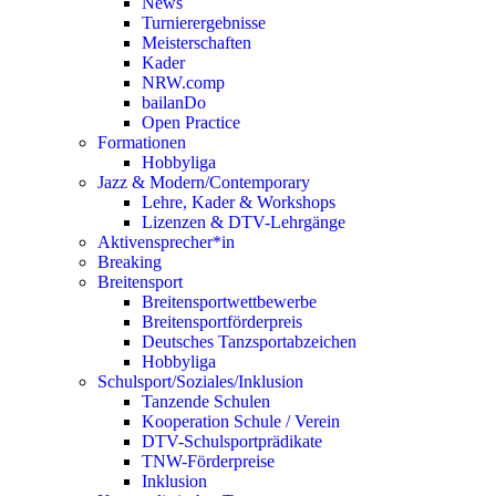
News
Turnierergebnisse
Meisterschaften
Kader
NRW.comp
bailanDo
Open Practice
Formationen
Hobbyliga
Jazz & Modern/Contemporary
Lehre, Kader & Workshops
Lizenzen & DTV-Lehrgänge
Aktivensprecher*in
Breaking
Breitensport
Breitensportwettbewerbe
Breitensportförderpreis
Deutsches Tanzsportabzeichen
Hobbyliga
Schulsport/Soziales/Inklusion
Tanzende Schulen
Kooperation Schule / Verein
DTV-Schulsportprädikate
TNW-Förderpreise
Inklusion