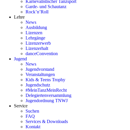
Karnevalistischer Tanzsport
Garde- und Schautanz
Rock’n’Roll
Lehre
News
Ausbildung
Lizenzen
Lehrgänge
Lizenzerwerb
Lizenzerhalt
danceConvention
Jugend
News
Jugendvorstand
Veranstaltungen
Kids & Teens Trophy
Jugendschutz
#MeinTanzMeinRecht
Delegiertenversammlung
Jugendordnung TNWJ
Service
Suchen
FAQ
Services & Downloads
Kontakt