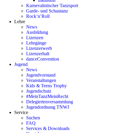
Inklusion
Karnevalistischer Tanzsport
Garde- und Schautanz
Rock’n’Roll
Lehre
News
Ausbildung
Lizenzen
Lehrgänge
Lizenzerwerb
Lizenzerhalt
danceConvention
Jugend
News
Jugendvorstand
Veranstaltungen
Kids & Teens Trophy
Jugendschutz
#MeinTanzMeinRecht
Delegiertenversammlung
Jugendordnung TNWJ
Service
Suchen
FAQ
Services & Downloads