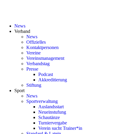
News
Verband
News
Offizielles
Kontaktpersonen
Vereine
Vereinsmanagement
Verbandstag
Presse
Podcast
Akkreditierung
Stiftung
Sport
News
Sportverwaltung
Auslandsstart
Neueinstufung
Schautänze
Turniervergabe
Verein sucht Trainer*in
Standard & Latein