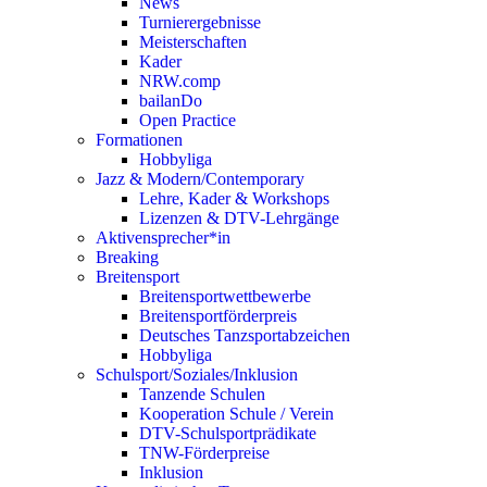
News
Turnierergebnisse
Meisterschaften
Kader
NRW.comp
bailanDo
Open Practice
Formationen
Hobbyliga
Jazz & Modern/Contemporary
Lehre, Kader & Workshops
Lizenzen & DTV-Lehrgänge
Aktivensprecher*in
Breaking
Breitensport
Breitensportwettbewerbe
Breitensportförderpreis
Deutsches Tanzsportabzeichen
Hobbyliga
Schulsport/Soziales/Inklusion
Tanzende Schulen
Kooperation Schule / Verein
DTV-Schulsportprädikate
TNW-Förderpreise
Inklusion