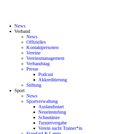
News
Verband
News
Offizielles
Kontaktpersonen
Vereine
Vereinsmanagement
Verbandstag
Presse
Podcast
Akkreditierung
Stiftung
Sport
News
Sportverwaltung
Auslandsstart
Neueinstufung
Schautänze
Turniervergabe
Verein sucht Trainer*in
Standard & Latein