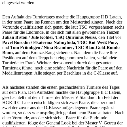
eingesetzt werden.
Den Auftakt des Turniertages machte die Hauptgruppe II D Latein,
in der neun Paare ins Rennen um den Meistertitel gingen. Nach der
Vorrunde qualifizierten sich genau die laut TSO vorgesehenen sechs
Paare für die Endrunde, in der sich mit allen gewonnenen Tänzen
Julian Biston / Jule Köhler, TSQ Quirinius Neuss,
den Titel vor
Pavel Borodin / Ekaterina Nahnybida, TGC Rot-Weiß Porz,
und
Tom Frömbgen / Nina Brandner, TSC Blau-Gold-Rondo
Bonn,
auf dem Bronze-Rang sicherten. Nachdem die Paare ihre
Positionen auf dem Treppchen eingenommen hatten, verkündete
Turnierleiter Frank Wichter, der souverän durch den gesamten
Turniertag führte, noch eine schöne Nachricht für die Paare auf den
Medaillenrängen: Alle stiegen per Beschluss in die C-Klasse auf.
Als nächstes standen die ersten geschachtelten Turniere des Tages
auf dem Plan. Den Auftakten machte die Hauptgruppe II C Latein,
geschachtelt mit dem Turnier der Master V Standard. Im Feld der
HGR II C Latein entschuldigten sich zwei Paare, die aber durch
zwei der zuvor aus der D-Klasse aufgestiegenen Paare ergänzt
wurden, so dass wie ursprünglich geplant neun Paare antraten. Nach
einer Vorrunde, aus der sich sieben Paare für die Endrunde
qualifizierten, folgte der General Look bei der Master V. Getreu der