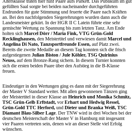
Altersklasse traten hier fünf Paare aufs Parkett. Das Publikum im gut
gefüllten Saal sorgte bei beiden nacheinander durchgeführten
Endrunden für gute Stimmung und feuerte die Paare nach Kräften
an. Bei den nachfolgenden Siegerehrungen wurden dann auch die
Landesmeister gekürt. In der HGR II C Latein führte eine sehr
gemischte Wertung zu Spannung bis zum letzten Tanz. Am Ende
holten sich
Marcel Dörr / Maria Fink, VTG Grün-Gold
Recklinghausen,
den Meistertitel und verwiesen damit
Marcel und
Angelina Di Nato, Tanzsportfreunde Essen,
auf Platz zwei.
Bereits die zweite Medaille an diesem Tag konnten sich die frisch
aufgestiegenen
Julian Biston / Jule Köhler, TSG Quirinius
Neuss,
auf dem Bronze-Rang sichern. In diesem Turnier konnten
sich die ersten beiden Paare über den Aufstieg in die B-Klasse
freuen.
Eindeutiger in den Wertungen ging es dann mit der Siegerehrung
der Master V Standard weiter. Mit allen gewonnenen Tänzen ging
der Meistertitel in dieser Klasse an
Heinrich und Monika Schmitz,
TSC Grün-Gelb Erftstadt,
vor
Erhart und Hedwig Ressel,
Grün-Gold TTC Herford,
und
Dieter und Branka Weiß, TSC
Diamant Blau-Silber Lage
. Der TNW wird in drei Wochen bei der
deutschen Meisterschaft der Master V in Hamburg mit insgesamt
vier Paaren vertreten sein, denen wir an dieser Stelle viel Erfolg
wünschen.