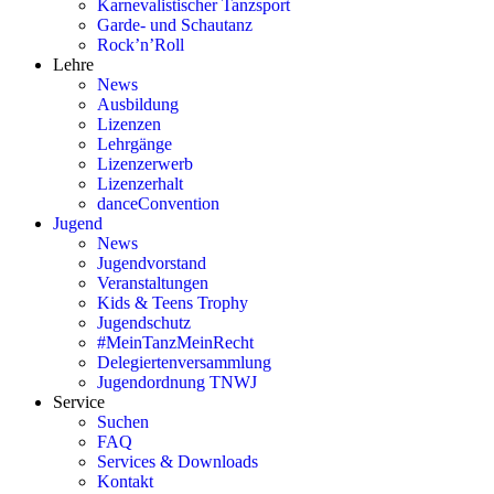
Karnevalistischer Tanzsport
Garde- und Schautanz
Rock’n’Roll
Lehre
News
Ausbildung
Lizenzen
Lehrgänge
Lizenzerwerb
Lizenzerhalt
danceConvention
Jugend
News
Jugendvorstand
Veranstaltungen
Kids & Teens Trophy
Jugendschutz
#MeinTanzMeinRecht
Delegiertenversammlung
Jugendordnung TNWJ
Service
Suchen
FAQ
Services & Downloads
Kontakt