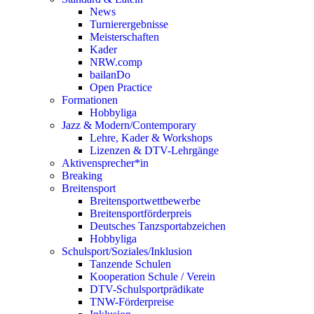
News
Turnierergebnisse
Meisterschaften
Kader
NRW.comp
bailanDo
Open Practice
Formationen
Hobbyliga
Jazz & Modern/Contemporary
Lehre, Kader & Workshops
Lizenzen & DTV-Lehrgänge
Aktivensprecher*in
Breaking
Breitensport
Breitensportwettbewerbe
Breitensportförderpreis
Deutsches Tanzsportabzeichen
Hobbyliga
Schulsport/Soziales/Inklusion
Tanzende Schulen
Kooperation Schule / Verein
DTV-Schulsportprädikate
TNW-Förderpreise