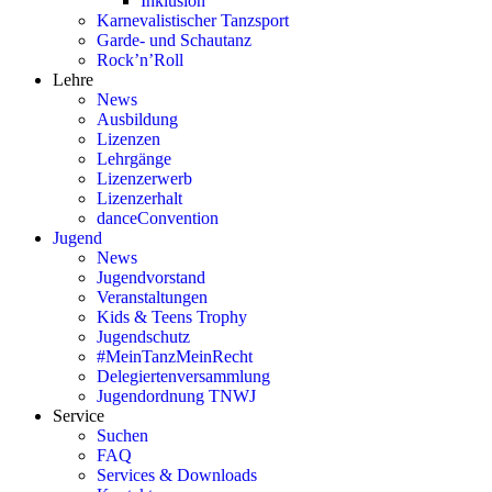
Inklusion
Karnevalistischer Tanzsport
Garde- und Schautanz
Rock’n’Roll
Lehre
News
Ausbildung
Lizenzen
Lehrgänge
Lizenzerwerb
Lizenzerhalt
danceConvention
Jugend
News
Jugendvorstand
Veranstaltungen
Kids & Teens Trophy
Jugendschutz
#MeinTanzMeinRecht
Delegiertenversammlung
Jugendordnung TNWJ
Service
Suchen
FAQ
Services & Downloads