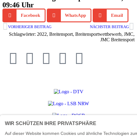
09:46 Uhr
Facebook
WhatsApp
Email
VORHERIGER BEITRAG
NÄCHSTER BEITRAG
Schlagwörter:
2022
,
Breitensport
,
Breitensportwettbewerb
,
JMC
,
JMC Breitensport