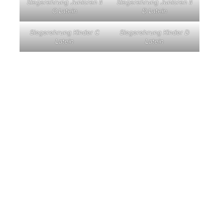
Siegerehrung Junioren II
Siegerehrung Junioren II
C Latein
D Latein
Siegerehrung Kinder C
Siegerehrung Kinder D
Latein
Latein
Zwei Doppel-Landesmeister gab es:
Oleksandr Bondarenko /Julia Titorenko und
Vladyslav Bondarenko / Victoria Fits
Ein zweiter Aufstieg war ihnen zwar vom Reglement
verwehrt, aber sie tanzten an einem Tag in drei
Leistungsklassen.
Das Gesamtergebnis ist
hier
zu finden.
Text und Fotos: Peter Gabor
Veröffentlicht von Christoph
Voelzke