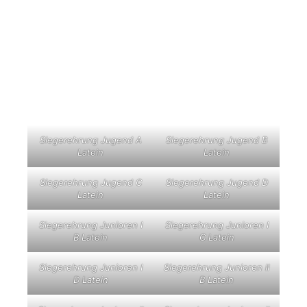
gegebenen Turnieren besondere Aufmerksamkeit, aber
dank einer verstärkten und kompetenten Crew waren
diese Themen so in den Ablauf eingebunden, dass sie als
Selbstverständlichkeit wahrgenommen wurden.
In der nachfolgenden Galerie sind zahlreiche Bilder des
Turniers und der Siegerehrung zu finden:
Siegerehrung Jugend A
Siegerehrung Jugend B
Latein
Latein
Siegerehrung Jugend C
Siegerehrung Jugend D
Latein
Latein
Siegerehrung Junioren I
Siegerehrung Junioren I
B Latein
C Latein
Siegerehrung Junioren I
Siegerehrung Junioren II
D Latein
B Latein