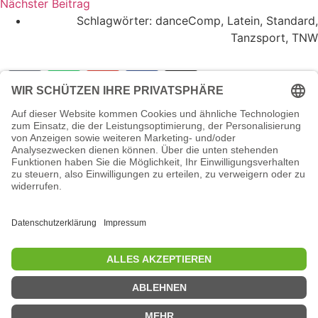
Nächster Beitrag
Schlagwörter:
danceComp
,
Latein
,
Standard
,
Tanzsport
,
TNW
© 2026 - Tanzsportverband
Nordrhein-Westfalen e.V.