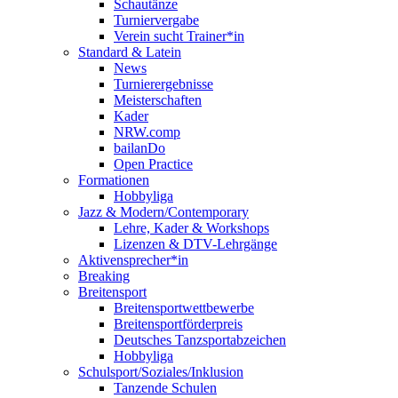
Schautänze
Turniervergabe
Verein sucht Trainer*in
Standard & Latein
News
Turnierergebnisse
Meisterschaften
Kader
NRW.comp
bailanDo
Open Practice
Formationen
Hobbyliga
Jazz & Modern/Contemporary
Lehre, Kader & Workshops
Lizenzen & DTV-Lehrgänge
Aktivensprecher*in
Breaking
Breitensport
Breitensportwettbewerbe
Breitensportförderpreis
Deutsches Tanzsportabzeichen
Hobbyliga
Schulsport/Soziales/Inklusion
Tanzende Schulen