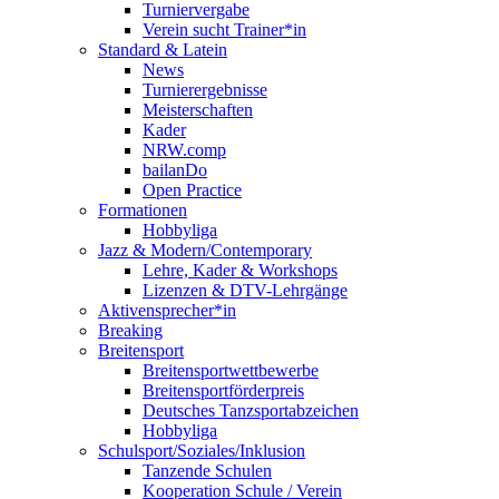
Turniervergabe
Verein sucht Trainer*in
Standard & Latein
News
Turnierergebnisse
Meisterschaften
Kader
NRW.comp
bailanDo
Open Practice
Formationen
Hobbyliga
Jazz & Modern/Contemporary
Lehre, Kader & Workshops
Lizenzen & DTV-Lehrgänge
Aktivensprecher*in
Breaking
Breitensport
Breitensportwettbewerbe
Breitensportförderpreis
Deutsches Tanzsportabzeichen
Hobbyliga
Schulsport/Soziales/Inklusion
Tanzende Schulen
Kooperation Schule / Verein