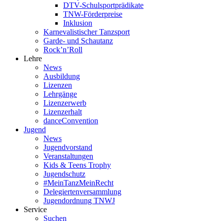
DTV-Schulsportprädikate
TNW-Förderpreise
Inklusion
Karnevalistischer Tanzsport
Garde- und Schautanz
Rock’n’Roll
Lehre
News
Ausbildung
Lizenzen
Lehrgänge
Lizenzerwerb
Lizenzerhalt
danceConvention
Jugend
News
Jugendvorstand
Veranstaltungen
Kids & Teens Trophy
Jugendschutz
#MeinTanzMeinRecht
Delegiertenversammlung
Jugendordnung TNWJ
Service
Suchen