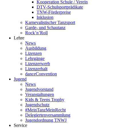
Kooperation Schule / Verein
DTV-Schulsportprädikate
TNW-Förderpreise
Inklusion
Karnevalistischer Tanzsport
Garde- und Schautanz
Rock’n’Roll
Lehre
News
Ausbildung
Lizenzen
Lehrgänge
Lizenzerwerb
Lizenzerhalt
danceConvention
Jugend
News
Jugendvorstand
Veranstaltungen
Kids & Teens Trophy
Jugendschutz
#MeinTanzMeinRecht
Delegiertenversammlung
Jugendordnung TNWJ
Service