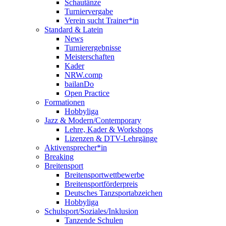
Schautänze
Turniervergabe
Verein sucht Trainer*in
Standard & Latein
News
Turnierergebnisse
Meisterschaften
Kader
NRW.comp
bailanDo
Open Practice
Formationen
Hobbyliga
Jazz & Modern/Contemporary
Lehre, Kader & Workshops
Lizenzen & DTV-Lehrgänge
Aktivensprecher*in
Breaking
Breitensport
Breitensportwettbewerbe
Breitensportförderpreis
Deutsches Tanzsportabzeichen
Hobbyliga
Schulsport/Soziales/Inklusion
Tanzende Schulen