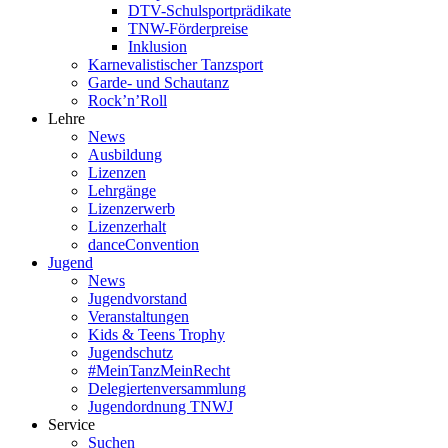
DTV-Schulsportprädikate
TNW-Förderpreise
Inklusion
Karnevalistischer Tanzsport
Garde- und Schautanz
Rock’n’Roll
Lehre
News
Ausbildung
Lizenzen
Lehrgänge
Lizenzerwerb
Lizenzerhalt
danceConvention
Jugend
News
Jugendvorstand
Veranstaltungen
Kids & Teens Trophy
Jugendschutz
#MeinTanzMeinRecht
Delegiertenversammlung
Jugendordnung TNWJ
Service
Suchen