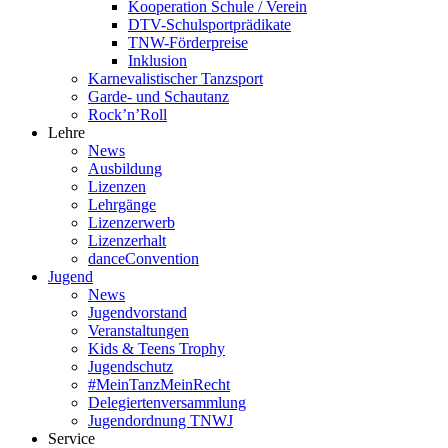
Kooperation Schule / Verein
DTV-Schulsportprädikate
TNW-Förderpreise
Inklusion
Karnevalistischer Tanzsport
Garde- und Schautanz
Rock’n’Roll
Lehre
News
Ausbildung
Lizenzen
Lehrgänge
Lizenzerwerb
Lizenzerhalt
danceConvention
Jugend
News
Jugendvorstand
Veranstaltungen
Kids & Teens Trophy
Jugendschutz
#MeinTanzMeinRecht
Delegiertenversammlung
Jugendordnung TNWJ
Service