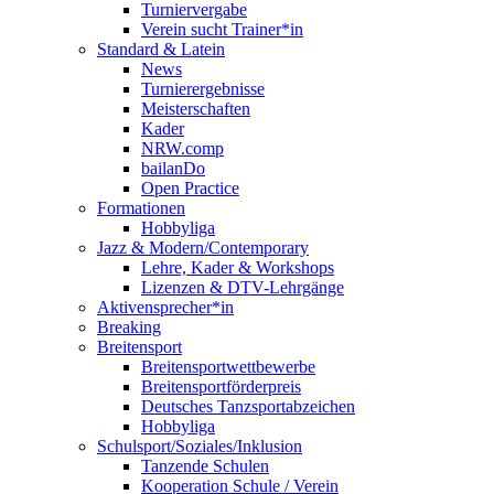
Turniervergabe
Verein sucht Trainer*in
Standard & Latein
News
Turnierergebnisse
Meisterschaften
Kader
NRW.comp
bailanDo
Open Practice
Formationen
Hobbyliga
Jazz & Modern/Contemporary
Lehre, Kader & Workshops
Lizenzen & DTV-Lehrgänge
Aktivensprecher*in
Breaking
Breitensport
Breitensportwettbewerbe
Breitensportförderpreis
Deutsches Tanzsportabzeichen
Hobbyliga
Schulsport/Soziales/Inklusion
Tanzende Schulen
Kooperation Schule / Verein