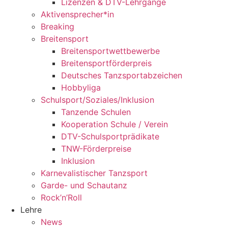
Lizenzen & DTV-Lehrgänge
Aktivensprecher*in
Breaking
Breitensport
Breitensportwettbewerbe
Breitensportförderpreis
Deutsches Tanzsportabzeichen
Hobbyliga
Schulsport/Soziales/Inklusion
Tanzende Schulen
Kooperation Schule / Verein
DTV-Schulsportprädikate
TNW-Förderpreise
Inklusion
Karnevalistischer Tanzsport
Garde- und Schautanz
Rock’n’Roll
Lehre
News