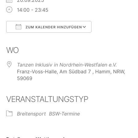
20.09.2025
14:00 - 23:45
ZUM KALENDER HINZUFÜGEN
ICS herunterladen
Google Kalender
iCalendar
Office 365
Outlook Live
WO
Tanzen Inklusiv in Nordrhein-Westfalen e.V.
Franz-Voss-Halle, Am Südbad 7 , Hamm, NRW,
59069
VERANSTALTUNGSTYP
Breitensport
BSW-Termine