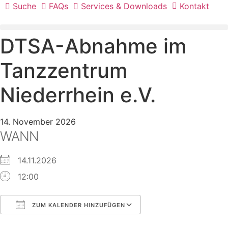
Suche
FAQs
Services & Downloads
Kontakt
DTSA-Abnahme im
Tanzzentrum
Niederrhein e.V.
14. November 2026
WANN
14.11.2026
12:00
ZUM KALENDER HINZUFÜGEN
ICS herunterladen
Google Kalender
iCalendar
Office 365
Outlook Live