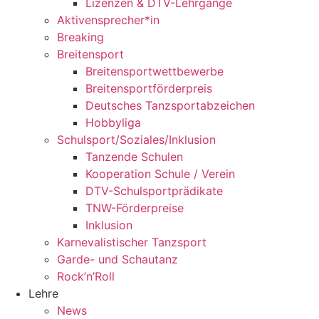
Lizenzen & DTV-Lehrgänge
Aktivensprecher*in
Breaking
Breitensport
Breitensportwettbewerbe
Breitensportförderpreis
Deutsches Tanzsportabzeichen
Hobbyliga
Schulsport/Soziales/Inklusion
Tanzende Schulen
Kooperation Schule / Verein
DTV-Schulsportprädikate
TNW-Förderpreise
Inklusion
Karnevalistischer Tanzsport
Garde- und Schautanz
Rock’n’Roll
Lehre
News