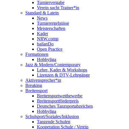
Turniervergabe
Verein sucht Trainer*in
Standard & Latein
News
Turnierergebnisse
Meisterschaften
Kader
NRW.comp
bailanDo
Open Practice
Formationen
Hobbyliga
Jazz & Modern/Contemporary
Lehre, Kader & Workshops
Lizenzen & DTV-Lehrgänge
Aktivensprecher*in
Breaking
Breitensport
Breitensportwettbewerbe
Breitensportförderpreis
Deutsches Tanzsportabzeichen
Hobbyliga
Schulsport/Soziales/Inklusion
Tanzende Schulen
Kooperation Schule / Verein