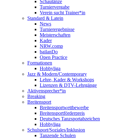
Schautänze
Turniervergabe
Verein sucht Trainer*in
Standard & Latein
News
Turnierergebnisse
Meisterschaften
Kader
NRW.comp
bailanDo
Open Practice
Formationen
Hobbyliga
Jazz & Modern/Contemporary
Lehre, Kader & Workshops
Lizenzen & DTV-Lehrgänge
Aktivensprecher*in
Breaking
Breitensport
Breitensportwettbewerbe
Breitensportförderpreis
Deutsches Tanzsportabzeichen
Hobbyliga
Schulsport/Soziales/Inklusion
Tanzende Schulen