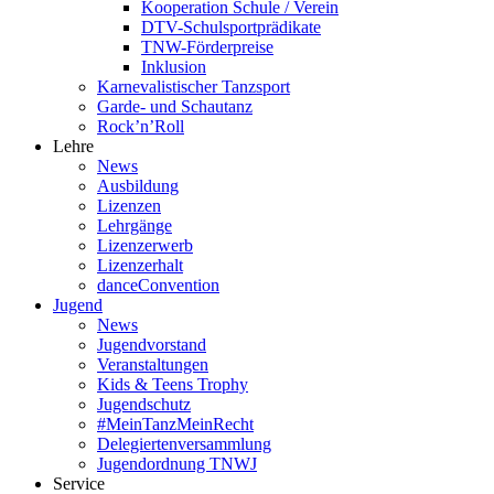
Kooperation Schule / Verein
DTV-Schulsportprädikate
TNW-Förderpreise
Inklusion
Karnevalistischer Tanzsport
Garde- und Schautanz
Rock’n’Roll
Lehre
News
Ausbildung
Lizenzen
Lehrgänge
Lizenzerwerb
Lizenzerhalt
danceConvention
Jugend
News
Jugendvorstand
Veranstaltungen
Kids & Teens Trophy
Jugendschutz
#MeinTanzMeinRecht
Delegiertenversammlung
Jugendordnung TNWJ
Service