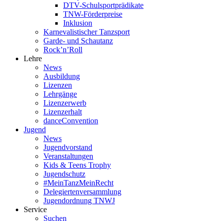
DTV-Schulsportprädikate
TNW-Förderpreise
Inklusion
Karnevalistischer Tanzsport
Garde- und Schautanz
Rock’n’Roll
Lehre
News
Ausbildung
Lizenzen
Lehrgänge
Lizenzerwerb
Lizenzerhalt
danceConvention
Jugend
News
Jugendvorstand
Veranstaltungen
Kids & Teens Trophy
Jugendschutz
#MeinTanzMeinRecht
Delegiertenversammlung
Jugendordnung TNWJ
Service
Suchen