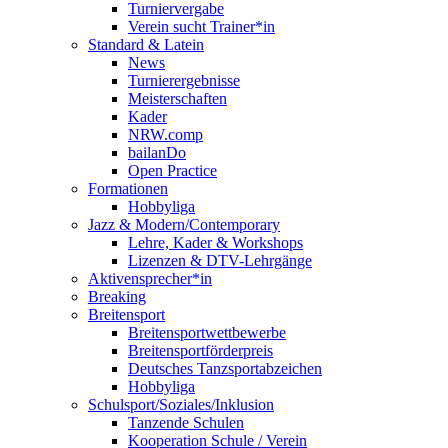
Turniervergabe
Verein sucht Trainer*in
Standard & Latein
News
Turnierergebnisse
Meisterschaften
Kader
NRW.comp
bailanDo
Open Practice
Formationen
Hobbyliga
Jazz & Modern/Contemporary
Lehre, Kader & Workshops
Lizenzen & DTV-Lehrgänge
Aktivensprecher*in
Breaking
Breitensport
Breitensportwettbewerbe
Breitensportförderpreis
Deutsches Tanzsportabzeichen
Hobbyliga
Schulsport/Soziales/Inklusion
Tanzende Schulen
Kooperation Schule / Verein