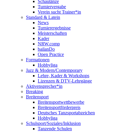
Schautänze
Turniervergabe
Verein sucht Trainer*in
Standard & Latein
News
Turnierergebnisse
Meisterschaften
Kader
NRW.comp
bailanDo
Open Practice
Formationen
Hobbyliga
Jazz & Modern/Contemporary
Lehre, Kader & Workshops
Lizenzen & DTV-Lehrgänge
Aktivensprecher*in
Breaking
Breitensport
Breitensportwettbewerbe
Breitensportförderpreis
Deutsches Tanzsportabzeichen
Hobbyliga
Schulsport/Soziales/Inklusion
Tanzende Schulen