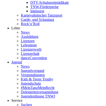
DTV-Schulsportprädikate
TNW-Förderpreise
Inklusion
Karnevalistischer Tanzsport
Garde- und Schautanz
Rock’n’Roll
Lehre
News
Ausbildung
Lizenzen
Lehrgänge
Lizenzerwerb
Lizenzerhalt
danceConvention
Jugend
News
Jugendvorstand
Veranstaltungen
Kids & Teens Trophy
Jugendschutz
#MeinTanzMeinRecht
Delegiertenversammlung
Jugendordnung TNWJ
Service
Suchen