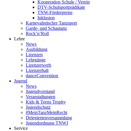
Kooperation Schule / Verein
DTV-Schulsportprädikate
TNW-Förderpreise
Inklusion
Karnevalistischer Tanzsport
Garde- und Schautanz
Rock’n’Roll
Lehre
News
Ausbildung
Lizenzen
Lehrgänge
Lizenzerwerb
Lizenzerhalt
danceConvention
Jugend
News
Jugendvorstand
Veranstaltungen
Kids & Teens Trophy
Jugendschutz
#MeinTanzMeinRecht
Delegiertenversammlung
Jugendordnung TNWJ
Service