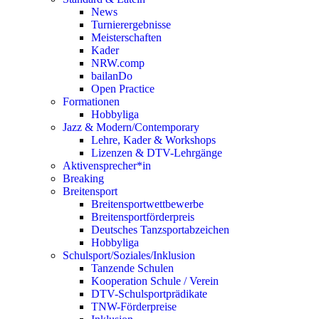
News
Turnierergebnisse
Meisterschaften
Kader
NRW.comp
bailanDo
Open Practice
Formationen
Hobbyliga
Jazz & Modern/Contemporary
Lehre, Kader & Workshops
Lizenzen & DTV-Lehrgänge
Aktivensprecher*in
Breaking
Breitensport
Breitensportwettbewerbe
Breitensportförderpreis
Deutsches Tanzsportabzeichen
Hobbyliga
Schulsport/Soziales/Inklusion
Tanzende Schulen
Kooperation Schule / Verein
DTV-Schulsportprädikate
TNW-Förderpreise