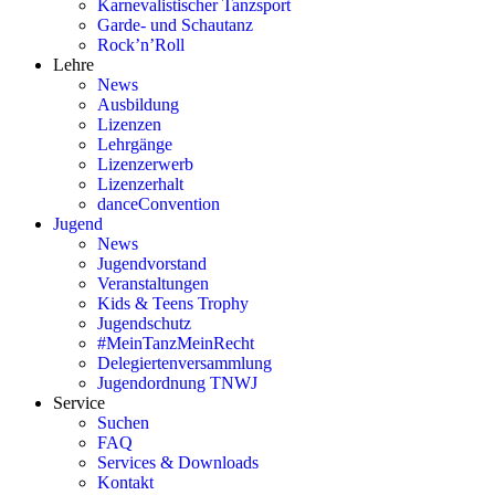
Karnevalistischer Tanzsport
Garde- und Schautanz
Rock’n’Roll
Lehre
News
Ausbildung
Lizenzen
Lehrgänge
Lizenzerwerb
Lizenzerhalt
danceConvention
Jugend
News
Jugendvorstand
Veranstaltungen
Kids & Teens Trophy
Jugendschutz
#MeinTanzMeinRecht
Delegiertenversammlung
Jugendordnung TNWJ
Service
Suchen
FAQ
Services & Downloads
Kontakt