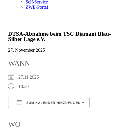
Self-Service
ZWE-Portal
DTSA-Abnahme beim TSC Diamant Blau-
Silber Lage e.V.
27. November 2025
WANN
27.11.2025
18:30
ZUM KALENDER HINZUFÜGEN
ICS herunterladen
Google Kalender
iCalendar
Office 365
Outlook Live
WO