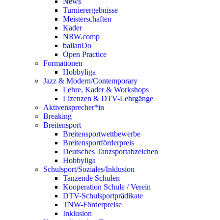
News
Turnierergebnisse
Meisterschaften
Kader
NRW.comp
bailanDo
Open Practice
Formationen
Hobbyliga
Jazz & Modern/Contemporary
Lehre, Kader & Workshops
Lizenzen & DTV-Lehrgänge
Aktivensprecher*in
Breaking
Breitensport
Breitensportwettbewerbe
Breitensportförderpreis
Deutsches Tanzsportabzeichen
Hobbyliga
Schulsport/Soziales/Inklusion
Tanzende Schulen
Kooperation Schule / Verein
DTV-Schulsportprädikate
TNW-Förderpreise
Inklusion