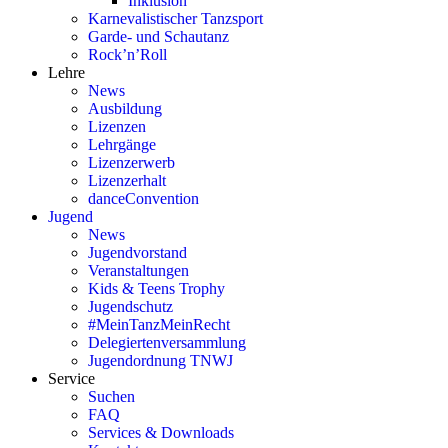
Inklusion
Karnevalistischer Tanzsport
Garde- und Schautanz
Rock’n’Roll
Lehre
News
Ausbildung
Lizenzen
Lehrgänge
Lizenzerwerb
Lizenzerhalt
danceConvention
Jugend
News
Jugendvorstand
Veranstaltungen
Kids & Teens Trophy
Jugendschutz
#MeinTanzMeinRecht
Delegiertenversammlung
Jugendordnung TNWJ
Service
Suchen
FAQ
Services & Downloads