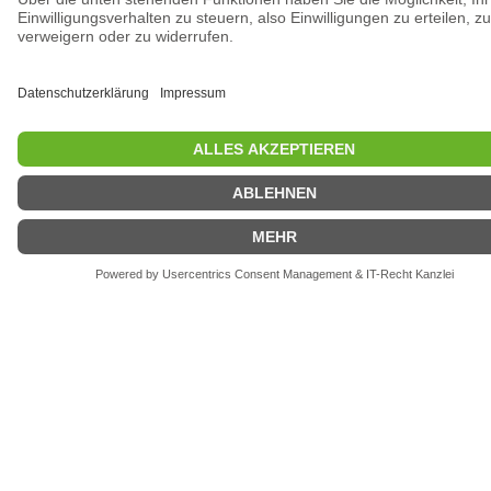
Kontext der jüngsten Ereignisse in Deutschland.
Angesichts der Bedeutung von Toleranz, Vielfalt und
Respekt bezieht der Verband ein eindeutiges und
unmissverständliches Statement. In einer Zeit, in der die
Gesellschaft mit mannigfaltigen Herausforderungen
konfrontiert ist,
Weiterlesen
Rücktritt Ralf Bäumer
19. Januar 2024
Mit Schreiben vom 18.01.2024 hat Ralf Bäumer sein Amt
als Breitensportwart des TNW aus gesundheitlichen
Gründen mit sofortiger Wirkung niedergelegt. Diese
Entscheidung traf er schweren Herzens, wie er mitteilte.
Das Präsidium bedankt sich bei Ralf für seine Mitarbeit
und freut sich, dass er dem Tanzsport und dem TNW
weiterhin verbunden