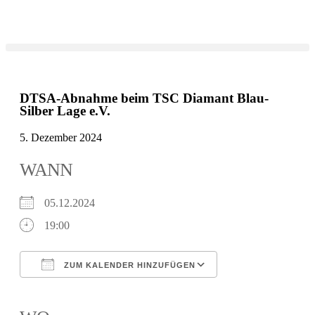
DTSA-Abnahme beim TSC Diamant Blau-
Silber Lage e.V.
5. Dezember 2024
WANN
05.12.2024
19:00
ZUM KALENDER HINZUFÜGEN
ICS herunterladen
Google Kalender
iCalendar
Office 365
Outlook Live